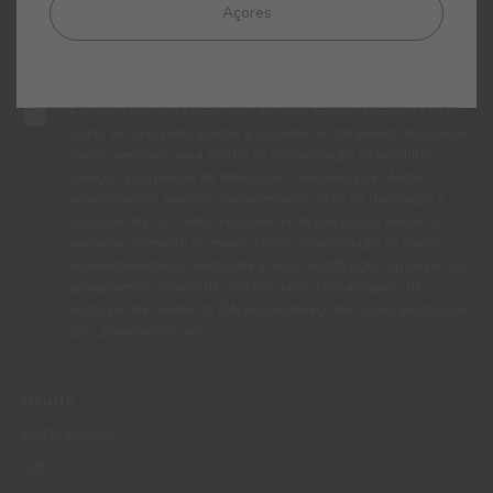
Açores
Ao subscrever esta newsletter autorizo expressamente a CIN e
todas as suas participadas a proceder ao tratamento dos meus
dados pessoais para efeitos de comunicação de produtos,
serviços, programas de fidelização, campanhas e ofertas
promocionais, eventos, passatempos, dicas de decoração e
utilização da cor. Tenho consciência de que posso exercer a
qualquer momento os meus direitos de protecção de dados,
nomeadamente os direitos de acesso, rectificação, oposição ou
apagamento, através de contacto com o Encarregado de
Protecção de Dados da CIN pelo endereço de correio electrónico
dpo_privacy@cin.com
MENUS
QUEM SOMOS
COR