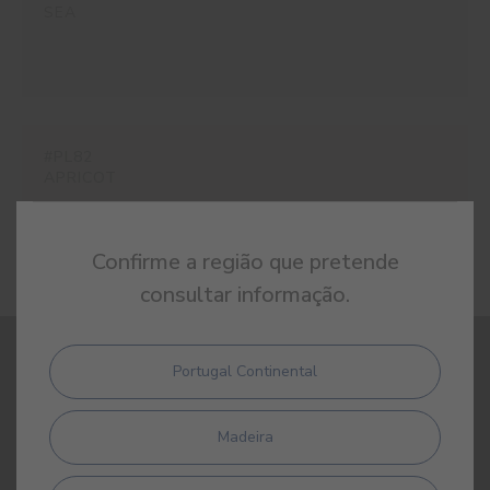
SEA
#PL82
APRICOT
Confirme a região que pretende
consultar informação.
Portugal Continental
REGISTE-SE E RECEBA TODAS AS NOVIDADES DA CIN
Madeira