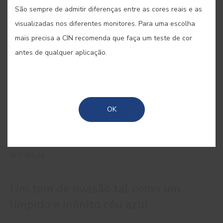
São sempre de admitir diferenças entre as cores reais e as
visualizadas nos diferentes monitores. Para uma escolha
mais precisa a CIN recomenda que faça um teste de cor
COMPRAR ONLINE
antes de qualquer aplicação.
GUARDAR
OK
SKY #PL34
Um tom de evasão tal como um
límpido e infinito céu azul.