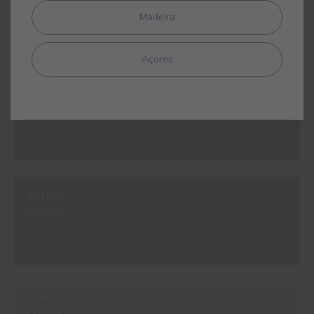
OSIRIS
Madeira
Açores
#CH62
AMAZONIA
#CH63
BOSCO
#CH64