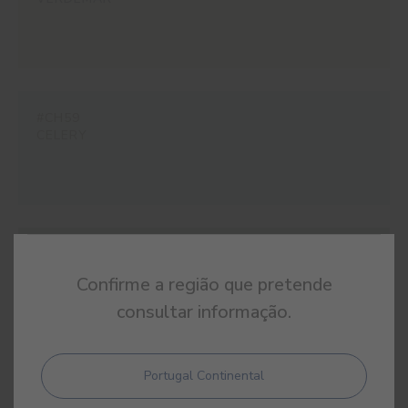
#CH59
CELERY
#CH60
ALOE
Confirme a região que pretende
consultar informação.
Portugal Continental
#CH61