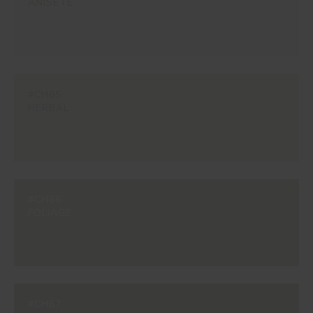
ANISETE
#CH65
HERBAL
#CH66
FOLIAGE
#CH67