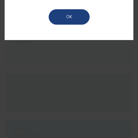
vibrantes e trazer uma frescura arrojada para o
interior.
OK
#CH46
ONDINE
#CH47
AQUA
#CH48
BORA-BORA