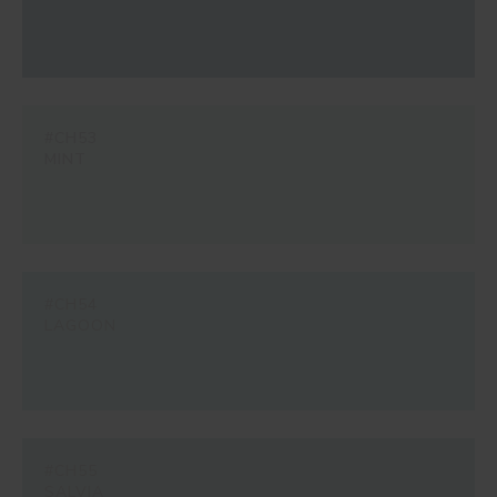
#CH53
MINT
#CH54
LAGOON
#CH55
SALVIA