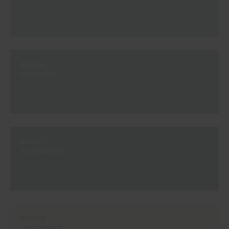
#CH56
NIAGARA
#CH57
TURMALINA
#CH58
VERDEMAR