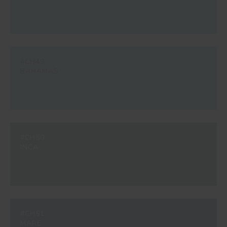
#CH49
BAHAMAS
#CH50
INCA
#CH51
MARE