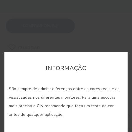
COMPRAR ONLINE
GUARDAR
INFORMAÇÃO
São sempre de admitir diferenças entre as cores reais e as
CORES RELACIONADAS
visualizadas nos diferentes monitores. Para uma escolha
mais precisa a CIN recomenda que faça um teste de cor
Desde os turquesas exóticos aos verdes mais
intensos, esta paleta transporta-nos para paisagens
antes de qualquer aplicação.
luxuriantes e cheias de vitalidade. São cores que
renovam e inspiram, ideais para criar pontos de foco