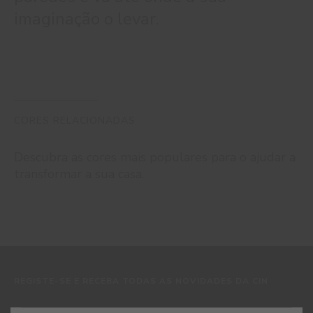
imaginação o levar.
CORES RELACIONADAS
Descubra as cores mais populares para o ajudar a
transformar a sua casa.
REGISTE-SE E RECEBA TODAS AS NOVIDADES DA CIN