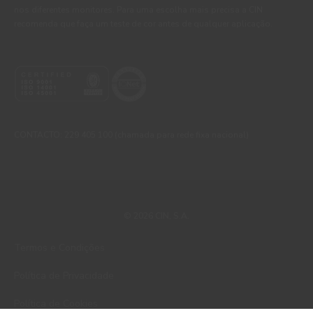
nos diferentes monitores. Para uma escolha mais precisa a CIN
recomenda que faça um teste de cor antes de qualquer aplicação.
CONTACTO: 229 405 100 (chamada para rede fixa nacional)
© 2026 CIN, S.A.
Termos e Condições
Política de Privacidade
Política de Cookies