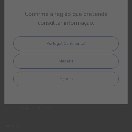
Confirme a região que pretende
consultar informação.
Portugal Continental
Ao subscrever esta newsletter autorizo expressamente a CIN e
todas as suas participadas a proceder ao tratamento dos meus
dados pessoais para efeitos de comunicação de produtos,
Madeira
serviços, programas de fidelização, campanhas e ofertas
promocionais, eventos, passatempos, dicas de decoração e
utilização da cor. Tenho consciência de que posso exercer a
Açores
qualquer momento os meus direitos de protecção de dados,
nomeadamente os direitos de acesso, rectificação, oposição ou
apagamento, através de contacto com o Encarregado de
Protecção de Dados da CIN pelo endereço de correio electrónico
dpo_privacy@cin.com
MENUS