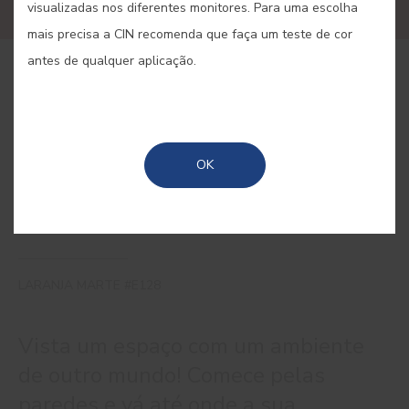
visualizadas nos diferentes monitores. Para uma escolha
mais precisa a CIN recomenda que faça um teste de cor
antes de qualquer aplicação.
COMPRAR ONLINE
GUARDAR
OK
LARANJA MARTE #E128
Vista um espaço com um ambiente
de outro mundo! Comece pelas
paredes e vá até onde a sua