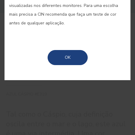
visualizadas nos diferentes monitores. Para uma escolha
mais precisa a CIN recomenda que faça um teste de cor
antes de qualquer aplicação.
COMPRAR ONLINE
GUARDAR
OK
AZUL CÁSPIO #E319
Tal como o Cáspio, cuja definição
oscila entre o mar e o lago, este azul
é uma via intermédia. Uma cor