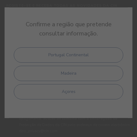
REGISTE-SE E RECEBA TODAS AS NOVIDADES DA CIN
Confirme a região que pretende
consultar informação.
Portugal Continental
Ao subscrever esta newsletter autorizo expressamente a CIN e
Madeira
todas as suas participadas a proceder ao tratamento dos meus
dados pessoais para efeitos de comunicação de produtos,
serviços, programas de fidelização, campanhas e ofertas
Açores
promocionais, eventos, passatempos, dicas de decoração e
utilização da cor. Tenho consciência de que posso exercer a
qualquer momento os meus direitos de protecção de dados,
nomeadamente os direitos de acesso, rectificação, oposição ou
apagamento, através de contacto com o Encarregado de
Protecção de Dados da CIN pelo endereço de correio electrónico
dpo_privacy@cin.com