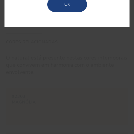
OK
CORES RELACIONADAS
O natural está presente nestas cores intemporais
que convivem em harmonia com o ambiente
envolvente.
#2303
MAGNÓLIA