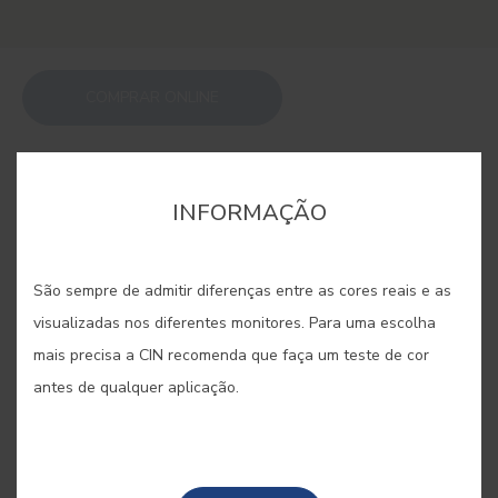
COMPRAR ONLINE
GUARDAR
INFORMAÇÃO
São sempre de admitir diferenças entre as cores reais e as
visualizadas nos diferentes monitores. Para uma escolha
ESTOPA #2304
mais precisa a CIN recomenda que faça um teste de cor
antes de qualquer aplicação.
Esta cor muito natural assemelha-se
às tonalidades que a filaça de
cânhamo ou o linho podem assumir.