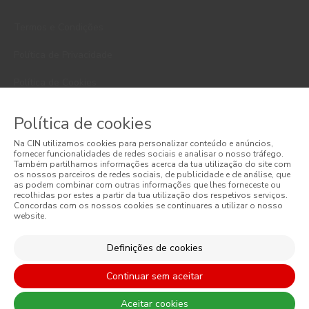
Termos e Condições
Política de Privacidade
Política de Cookies
Faqs
Política de cookies
Litígios de Consumo
Na CIN utilizamos cookies para personalizar conteúdo e anúncios,
fornecer funcionalidades de redes sociais e analisar o nosso tráfego.
Livro de Reclamações Online
Também partilhamos informações acerca da tua utilização do site com
os nossos parceiros de redes sociais, de publicidade e de análise, que
as podem combinar com outras informações que lhes forneceste ou
Condições Gerais de Venda Online
recolhidas por estes a partir da tua utilização dos respetivos serviços.
Concordas com os nossos cookies se continuares a utilizar o nosso
website.
Condições Gerais de Venda
Acessibilidade
Definições de cookies
Continuar sem aceitar
Aceitar cookies