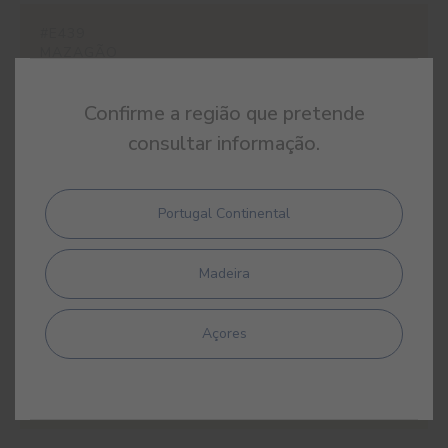
#E439
MAZAGÃO
Confirme a região que pretende
consultar informação.
#E440
PAPIRO
Portugal Continental
Madeira
#E441
Açores
AMARELO MALTA