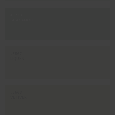
#E220
GUACAMOLE
#E567
LÍQUEN
#E568
VETIVER