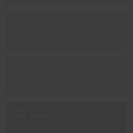
#E578
VERDE ALOÉ VERA
#E579
ALECRIM
#E602
VERDE MULEMBA