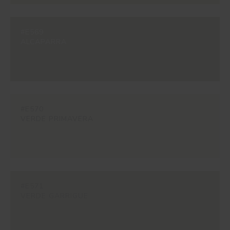
#E569
ALCAPARRA
#E570
VERDE PRIMAVERA
#E571
VERDE GARRIGUE