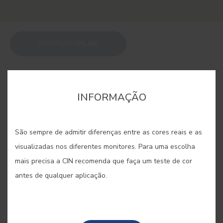
COMPRAR ONLINE
GUARDAR
INFORMAÇÃO
São sempre de admitir diferenças entre as cores reais e as
visualizadas nos diferentes monitores. Para uma escolha
VERDE ARGÂNIA #E485
mais precisa a CIN recomenda que faça um teste de cor
antes de qualquer aplicação.
A árvore mítica e sagrada de origem
marroquina, e afamada pelo seu óleo
miraculoso, é honrada neste tom de