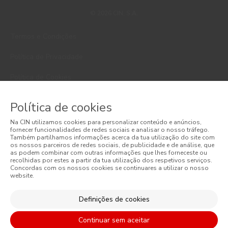
© 2026 CIN, S.A.
Termos e Condições
Política de Privacidade
Política de Cookies
Faqs
Política de cookies
Litígios de Consumo
Na CIN utilizamos cookies para personalizar conteúdo e anúncios,
fornecer funcionalidades de redes sociais e analisar o nosso tráfego.
Livro de Reclamações Online
Também partilhamos informações acerca da tua utilização do site com
os nossos parceiros de redes sociais, de publicidade e de análise, que
as podem combinar com outras informações que lhes forneceste ou
Condições Gerais de Venda Online
recolhidas por estes a partir da tua utilização dos respetivos serviços.
Concordas com os nossos cookies se continuares a utilizar o nosso
website.
Condições Gerais de Venda
Acessibilidade
Definições de cookies
Continuar sem aceitar