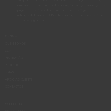
qualquer momento os meus direitos de protecção de dados,
nomeadamente os direitos de acesso, rectificação, oposição ou
apagamento, através de contacto com o Encarregado de
Protecção de Dados da CIN pelo endereço de correio electrónico
dpo_privacy@cin.com
MENUS
QUEM SOMOS
COR
INSPIRAÇÃO
PRODUTOS
LOJAS
APOIO AO CLIENTE
CONTACTOS
WEBSITES