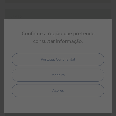
#E572
VERDE SALGUEIRO
Confirme a região que pretende
consultar informação.
#E573
Portugal Continental
VERDE SABUGUEIRO
Madeira
Açores
#E574
VERDE AZINHEIRA