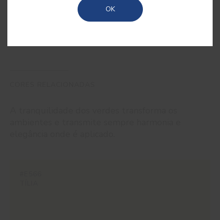
OK
verde.
CORES RELACIONADAS
A tranquilidade dos verdes transforma os
ambientes e transmite sempre harmonia e
elegância onde é aplicado.
#E566
TÍLIA