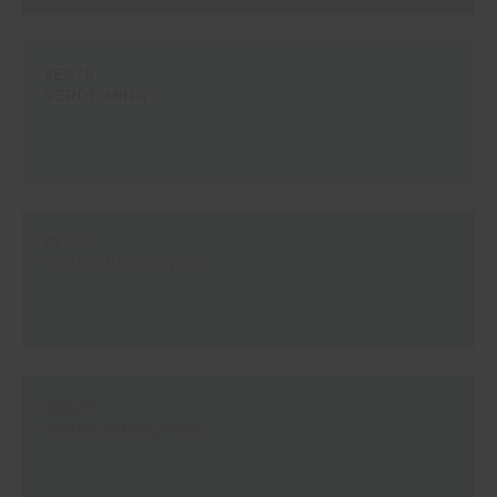
#E575
VERDE MING
#E576
VERDE PROVENCE
#E577
VERDE EUCALIPTO