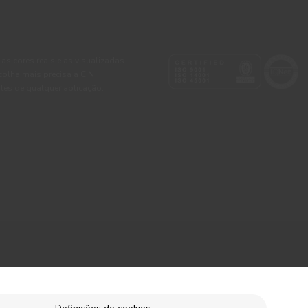
 as cores reais e as visualizadas
colha mais precisa a CIN
tes de qualquer aplicação.