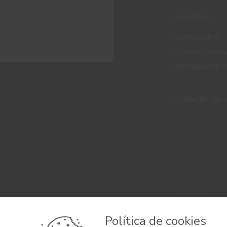
WEBSITES
CORPORATIVO
CONSTRUÇÃO CIV
PERFORMANCE C
CONTACTO: 229 405
© 2026 CIN, S.A.
Termos e Condi
Política de cookies