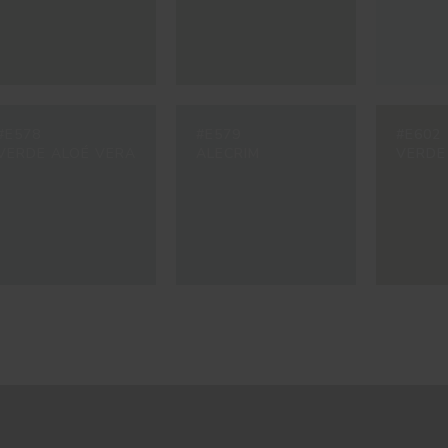
#E578
#E579
#E602
VERDE ALOÉ VERA
ALECRIM
VERDE