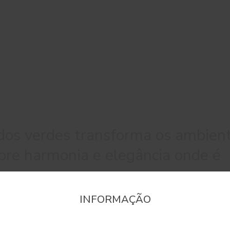
 dos verdes transforma os ambien
pre harmonia e elegância onde é
INFORMAÇÃO
onfirme a região que pretende consultar informaçã
#0731
#2614
#6368