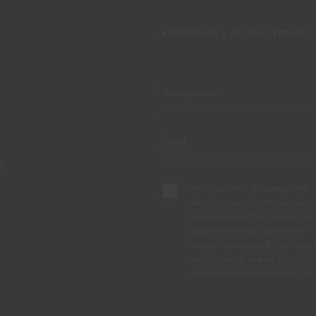
REGISTE-SE E RECEBA TODAS A
TE
Ao subscrever esta newsletter 
ao tratamento dos meus dados 
programas de fidelização, cam
decoração e utilização da cor
direitos de protecção de dados
apagamento, através de conta
de correio electrónico dpo_pr