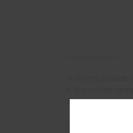
CORES RELACIONADAS
A tranquilidade
e transmite sem
aplicado.
C
#E566