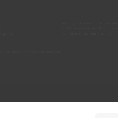
São sempre de admitir diferenças entre
IL
nos diferentes monitores. Para uma es
recomenda que faça um teste de cor an
OATINGS
 100 (chamada para rede fixa nacional)
ções
Política de Privacidade
Política de Cookies
Faqs