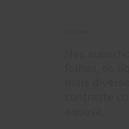
LÍQUEN #E567
Nas superfíc
folhas, os 
mais diverso
contraste co
aquosa.