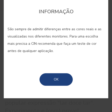
INFORMAÇÃO
COMPRAR ONLINE
São sempre de admitir diferenças entre as cores reais e as
visualizadas nos diferentes monitores. Para uma escolha
GUARDAR
mais precisa a CIN recomenda que faça um teste de cor
antes de qualquer aplicação.
NATA #1862
OK
Um tom cremoso que leva a sério a
popular expressão "lar doce lar".
Experimente e (com) prove!