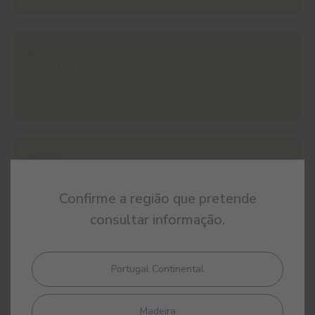
#2209
CARAMELO
#E258
BOTÃO DE OURO
Confirme a região que pretende
consultar informação.
#E265
Portugal Continental
OCRE DO SAHARA
Madeira