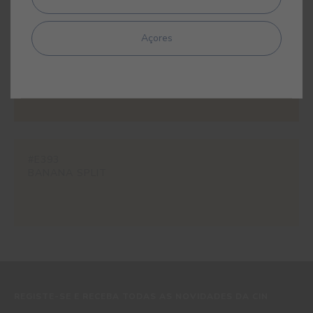
Açores
#E349
AÇAFRÃO
#E393
BANANA SPLIT
REGISTE-SE E RECEBA TODAS AS NOVIDADES DA CIN