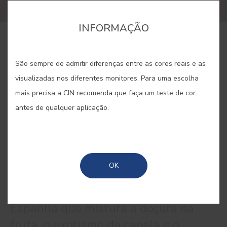
INFORMAÇÃO
COMPRAR ONLINE
São sempre de admitir diferenças entre as cores reais e as
visualizadas nos diferentes monitores. Para uma escolha
GUARDAR
mais precisa a CIN recomenda que faça um teste de cor
antes de qualquer aplicação.
SANGRIA #E360
OK
A frescura de uma bebida típica de
Espanha que mistura a doçura da
fruta, o exotismo da canela e o