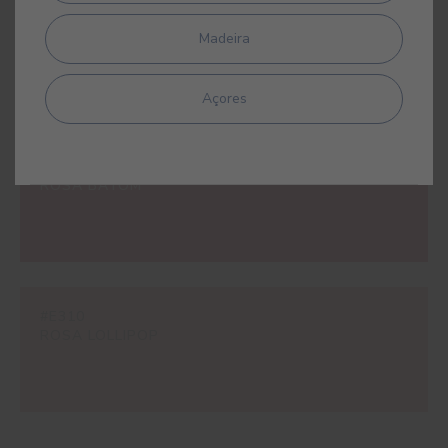
#E248
ROSA POPPY
Madeira
Açores
#E309
ROSA BATOM
#E310
ROSA LOLLIPOP