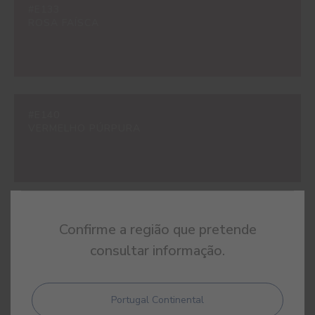
#E133
ROSA FAÍSCA
#E140
VERMELHO PÚRPURA
#E229
Confirme a região que pretende
ROSA COQUETTE
consultar informação.
Portugal Continental