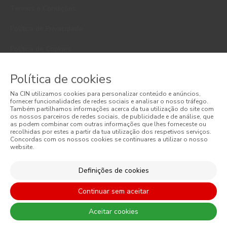
Termos e Condições
Política de Privacidade
Política de Cookies
Faqs
Política de cookies
Litígios de Consumo
Na CIN utilizamos cookies para personalizar conteúdo e anúncios,
fornecer funcionalidades de redes sociais e analisar o nosso tráfego.
Também partilhamos informações acerca da tua utilização do site com
Livro de Reclamações Online
os nossos parceiros de redes sociais, de publicidade e de análise, que
as podem combinar com outras informações que lhes forneceste ou
Condições Gerais de Venda Online
recolhidas por estes a partir da tua utilização dos respetivos serviços.
Concordas com os nossos cookies se continuares a utilizar o nosso
website.
Condições Gerais de Venda
Definições de cookies
Acessibilidade
Continuar sem aceitar
Aceitar cookies