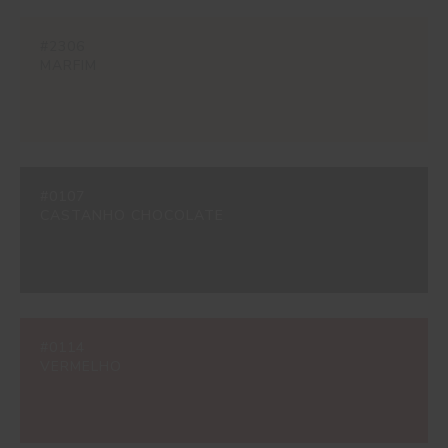
#2306
MARFIM
#0107
CASTANHO CHOCOLATE
#0114
VERMELHO