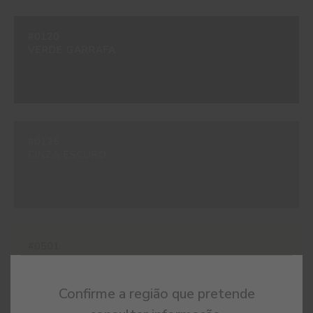
#0120
VERDE GARRAFA
#0125
CINZA ESCURO
#0501
BRANCO
Confirme a região que pretende