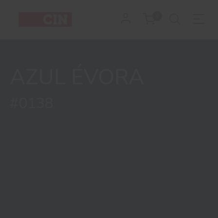
Cor
0
Azul
évora
AZUL ÉVORA
para
metal
#0138