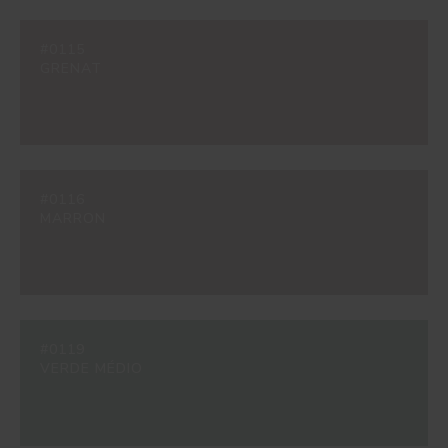
#0115
GRENAT
#0116
MARRON
#0119
VERDE MÉDIO