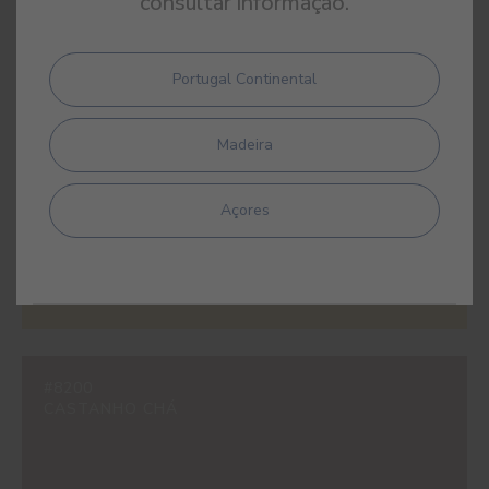
consultar informação.
#0531
Portugal Continental
PRETO
Madeira
Açores
#1468
AMARELO MIMOSA
#8200
CASTANHO CHÁ