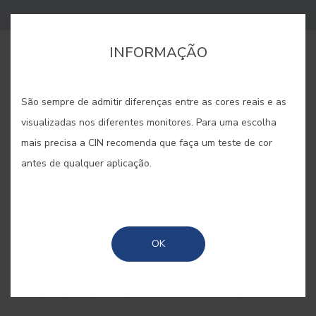
INFORMAÇÃO
COMPRAR ONLINE
São sempre de admitir diferenças entre as cores reais e as
GUARDAR
visualizadas nos diferentes monitores. Para uma escolha
mais precisa a CIN recomenda que faça um teste de cor
antes de qualquer aplicação.
CORES RELACIONADAS
OK
Os tons opacos são ideais para colorir a madeira e
realçar a sua textura e relevo natural, ao mesmo
tempo que a protegem e a deixam respirar.