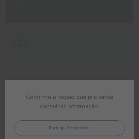
#NA61
BLUMA
#NA62
SINFONIA
Confirme a região que pretende
consultar informação.
Portugal Continental
#NA64