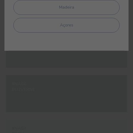
LAZUL
Madeira
Açores
#NA65
GRISALIA
#NA66
BLUVERNE
#NA67