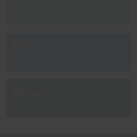
COASTAL
#NA71
BLUEMONT
#NA72
NOCTURNA