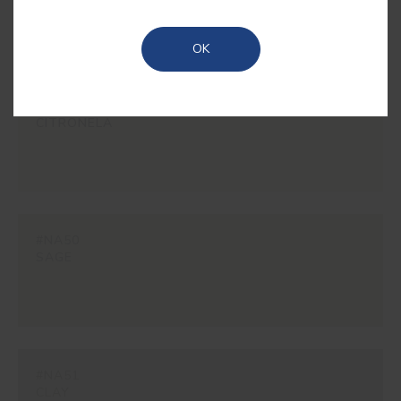
perfeitas para ambientes que procuram um toque
de elegância serena.
OK
#NA49
CITRONELA
#NA50
SAGE
#NA51
CLAY