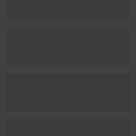
#NA52
OLIVE
#NA53
ARGAN
#NA54
EDERA