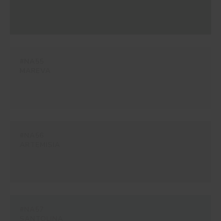
#NA55
MAREVA
#NA56
ARTEMISIA
#NA57
SANTOLINA