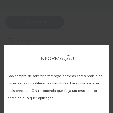
COMPRAR ONLINE
GUARDAR
INFORMAÇÃO
São sempre de admitir diferenças entre as cores reais e as
CORES RELACIONADAS
visualizadas nos diferentes monitores. Para uma escolha
mais precisa a CIN recomenda que faça um teste de cor
Refletindo a beleza subtil e a força dos minerais,
esta seleção de cores oferece uma sofisticação
antes de qualquer aplicação.
discreta e luminosa. São matizes que capturam a
essência de pedras preciosas e formações rochosas,