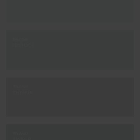
#NA58
FESTUCA
#NA59
THYMUS
#NA60
JUNIPER