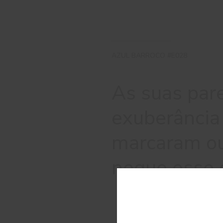
AZUL BARROCO #E028
As suas par
exuberância
marcaram ou
negue esse d
C