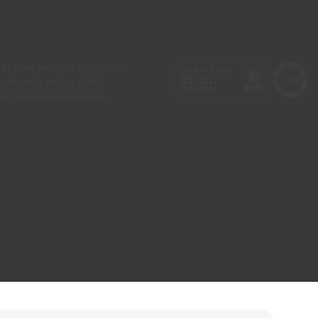
 as cores reais e as visualizadas
colha mais precisa a CIN
tes de qualquer aplicação.