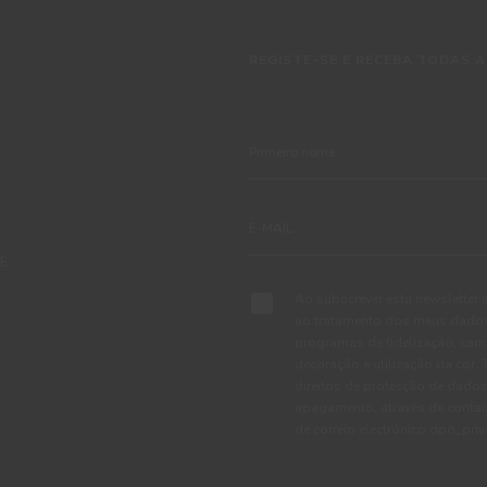
REGISTE-SE E RECEBA TODAS A
TE
Ao subscrever esta newsletter 
ao tratamento dos meus dados 
programas de fidelização, cam
decoração e utilização da cor
direitos de protecção de dados
apagamento, através de conta
de correio electrónico dpo_pr