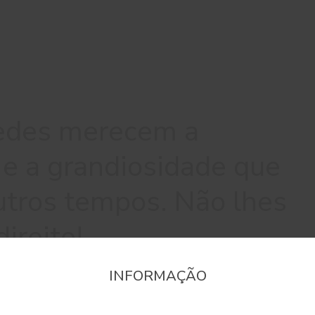
edes merecem a
 e a grandiosidade que
tros tempos. Não lhes
ireito!
INFORMAÇÃO
onfirme a região que pretende consultar informaçã