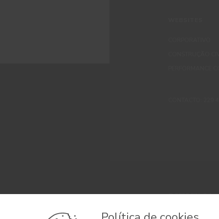
WEBSITES
CORPORATIVO
CONSTRUÇÃO CIV
PERFORMANCE C
CONTACTO: 229 405
© 2026 CIN, S.A.
Termos e Condi
Política de cookies