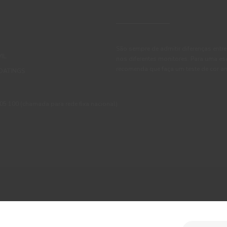
São sempre de admitir diferenças entre
IL
nos diferentes monitores. Para uma es
recomenda que faça um teste de cor an
OATINGS
 100 (chamada para rede fixa nacional)
ções
Política de Privacidade
Política de Cookies
Faqs