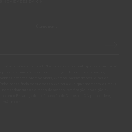
S NOVIDADES DA CIN
autorizo expressamente a CIN e todas as suas participadas a proceder
pessoais para efeitos de comunicação de produtos, serviços,
panhas e ofertas promocionais, eventos, passatempos, dicas de
. Tenho consciência de que posso exercer a qualquer momento os meus
, nomeadamente os direitos de acesso, rectificação, oposição ou
cto com o Encarregado de Protecção de Dados da CIN pelo endereço
ivacy@cin.com