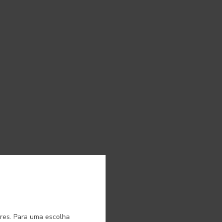
o.
ores. Para uma escolha