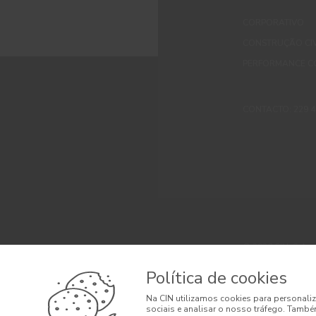
CORPORATIVO
CONSTRUÇÃO CIV
PERFORMANCE C
CONTACTO: 229 405
© 2026 CIN, S.A.
Termos e Condi
Política de cookies
Litígios de Con
Na CIN utilizamos cookies para personaliz
sociais e analisar o nosso tráfego. També
Condições Gera