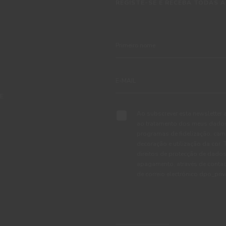
REGISTE-SE E RECEBA TODAS A
TE
Ao subscrever esta newsletter 
ao tratamento dos meus dados 
programas de fidelização, cam
decoração e utilização da cor
direitos de protecção de dados
apagamento, através de conta
de correio electrónico dpo_pr