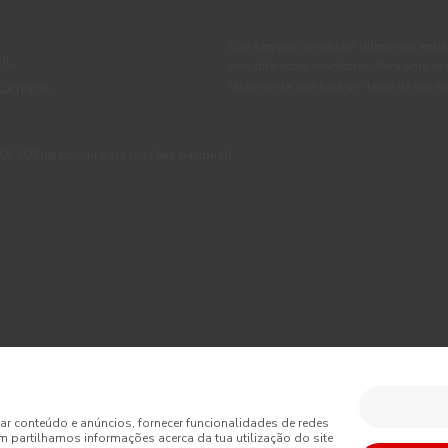
São sempre de admitir diferenças entre
IL
nos diferentes monitores. Para uma es
recomenda que faça um teste de cor an
OATINGS
 100 (chamada para rede fixa nacional)
ções
Política de Privacidade
Política de Cookies
Faqs
sumo
Livro de Reclamações Online
Condições Gerais de Venda Online
ar conteúdo e anúncios, fornecer funcionalidades de redes
m partilhamos informações acerca da tua utilização do site
is de Venda
Acessibilidade