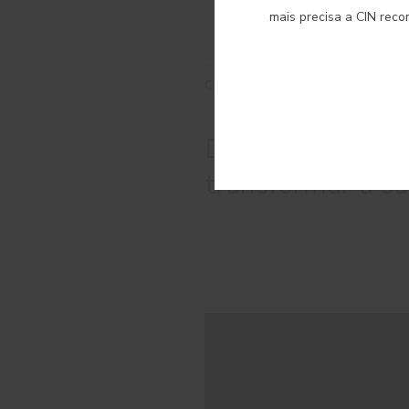
mais precisa a CIN rec
CORES RELACIONADAS
Descubra as core
transformar a su