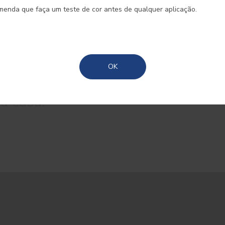
omenda que faça um teste de cor antes de qualquer aplicação.
Madeira
Açores
OK
s mais populares para o ajudar a
a casa.