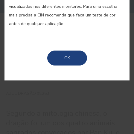
visualizadas nos diferentes monitores. Para uma escolha
mais precisa a CIN recomenda que faça um teste de cor
antes de qualquer aplicação.
COMPRAR ONLINE
GUARDAR
OK
AZUL DRAGÃO #E253
Segundo a mitologia chinesa, o
dragão foi um dos quatro animais
sagrados convocados por Pan Ku, o