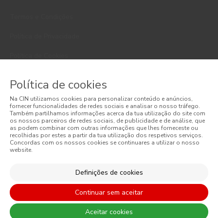
Termos e Condições
Política de Privacidade
Política de Cookies
Faqs
Política de cookies
Litígios de Consumo
Na CIN utilizamos cookies para personalizar conteúdo e anúncios,
fornecer funcionalidades de redes sociais e analisar o nosso tráfego.
Livro de Reclamações Online
Também partilhamos informações acerca da tua utilização do site com
os nossos parceiros de redes sociais, de publicidade e de análise, que
as podem combinar com outras informações que lhes forneceste ou
Condições Gerais de Venda Online
recolhidas por estes a partir da tua utilização dos respetivos serviços.
Concordas com os nossos cookies se continuares a utilizar o nosso
website.
Condições Gerais de Venda
Acessibilidade
Definições de cookies
Continuar sem aceitar
Aceitar cookies