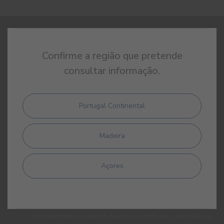
REGISTE-SE E RECEBA TODAS AS NOVIDADES DA CIN
Confirme a região que pretende
consultar informação.
Portugal Continental
Madeira
Ao subscrever esta newsletter autorizo expressamente a CIN e
todas as suas participadas a proceder ao tratamento dos meus
Açores
dados pessoais para efeitos de comunicação de produtos,
serviços, programas de fidelização, campanhas e ofertas
promocionais, eventos, passatempos, dicas de decoração e
utilização da cor. Tenho consciência de que posso exercer a
qualquer momento os meus direitos de protecção de dados,
nomeadamente os direitos de acesso, rectificação, oposição ou