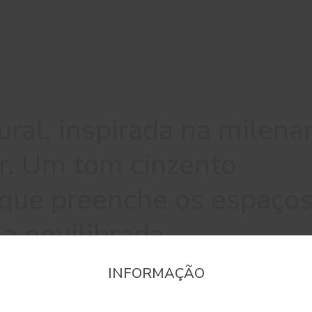
ral, inspirada na milena
ar. Um tom cinzento
que preenche os espaço
a equilibrada.
INFORMAÇÃO
onfirme a região que pretende consultar informaçã