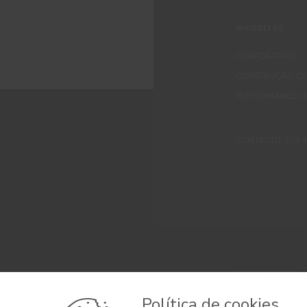
WEBSITES
CORPORATIVO
CONSTRUÇÃO CIV
PERFORMANCE C
CONTACTO: 229 405
© 2026 CIN, S.A.
Termos e Condi
Política de cookies