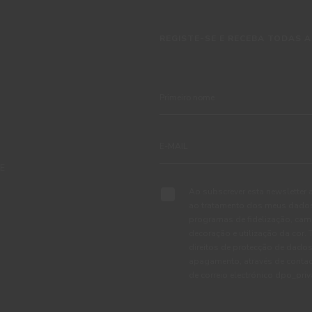
REGISTE-SE E RECEBA TODAS A
TE
Ao subscrever esta newsletter 
ao tratamento dos meus dados 
programas de fidelização, cam
decoração e utilização da cor
direitos de protecção de dados
apagamento, através de conta
de correio electrónico dpo_pr