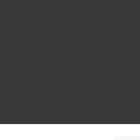
São sempre de admitir diferenças entre
IL
nos diferentes monitores. Para uma es
recomenda que faça um teste de cor an
OATINGS
 100 (chamada para rede fixa nacional)
ções
Política de Privacidade
Política de Cookies
Faqs