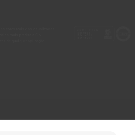
 as cores reais e as visualizadas
colha mais precisa a CIN
tes de qualquer aplicação.