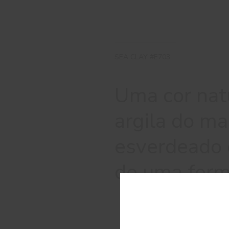
SEA CLAY #E703
Uma cor natu
argila do m
esverdeado 
de uma form
C