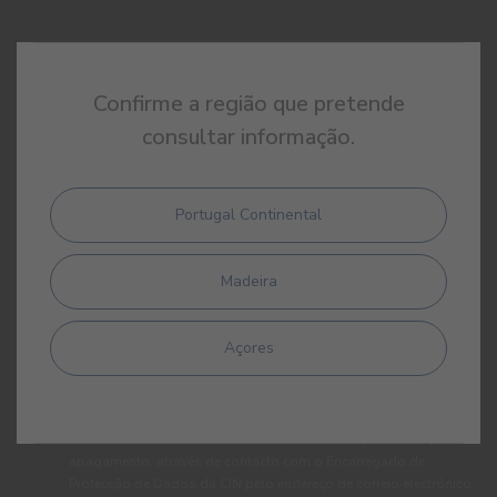
REGISTE-SE E RECEBA TODAS AS NOVIDADES DA CIN
Confirme a região que pretende
consultar informação.
Portugal Continental
Madeira
Ao subscrever esta newsletter autorizo expressamente a CIN e
todas as suas participadas a proceder ao tratamento dos meus
dados pessoais para efeitos de comunicação de produtos,
Açores
serviços, programas de fidelização, campanhas e ofertas
promocionais, eventos, passatempos, dicas de decoração e
utilização da cor. Tenho consciência de que posso exercer a
qualquer momento os meus direitos de protecção de dados,
nomeadamente os direitos de acesso, rectificação, oposição ou
apagamento, através de contacto com o Encarregado de
Protecção de Dados da CIN pelo endereço de correio electrónico