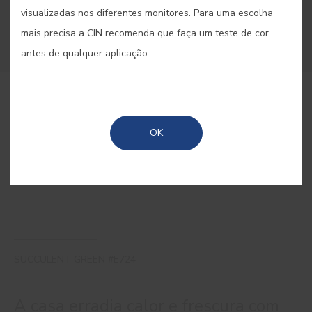
visualizadas nos diferentes monitores. Para uma escolha
mais precisa a CIN recomenda que faça um teste de cor
antes de qualquer aplicação.
COMPRAR ONLINE
OK
GUARDAR
SUCCULENT GREEN #E724
A casa erradia calor e frescura com