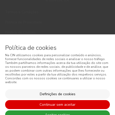
© 2026 CIN, S.A.
Termos e Condições
Política de Privacidade
Política de Cookies
Faqs
Política de cookies
Litígios de Consumo
Na CIN utilizamos cookies para personalizar conteúdo e anúncios,
fornecer funcionalidades de redes sociais e analisar o nosso tráfego.
Livro de Reclamações Online
Também partilhamos informações acerca da tua utilização do site com
os nossos parceiros de redes sociais, de publicidade e de análise, que
as podem combinar com outras informações que lhes forneceste ou
Condições Gerais de Venda Online
recolhidas por estes a partir da tua utilização dos respetivos serviços.
Concordas com os nossos cookies se continuares a utilizar o nosso
website.
Condições Gerais de Venda
Acessibilidade
Definições de cookies
Continuar sem aceitar
Aceitar cookies