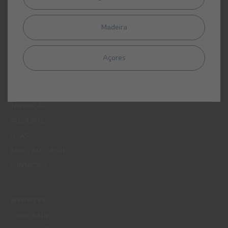
apagamento, através de contacto com o Encarregado de
Protecção de Dados da CIN pelo endereço de correio electrónico
Madeira
dpo_privacy@cin.com
Açores
MENUS
QUEM SOMOS
COR
INSPIRAÇÃO
PRODUTOS
LOJAS
APOIO AO CLIENTE
CONTACTOS
WEBSITES
CORPORATIVO