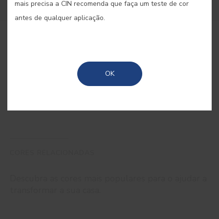
mais precisa a CIN recomenda que faça um teste de cor
antes de qualquer aplicação.
COMPRAR ONLINE
OK
GUARDAR
CORES RELACIONADAS
Descubra as cores mais populares para o ajudar a
transformar a sua casa.