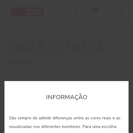
Cor
0
Cinza
Estrela
CINZA ESTRELA
#E959
INFORMAÇÃO
São sempre de admitir diferenças entre as cores reais e as
visualizadas nos diferentes monitores. Para uma escolha