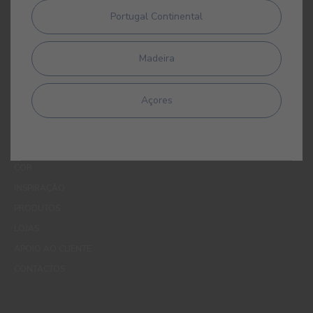
utilização da cor. Tenho consciência de que posso exercer a
Portugal Continental
qualquer momento os meus direitos de protecção de dados,
nomeadamente os direitos de acesso, rectificação, oposição ou
apagamento, através de contacto com o Encarregado de
Madeira
Protecção de Dados da CIN pelo endereço de correio electrónico
dpo_privacy@cin.com
Açores
MENUS
QUEM SOMOS
COR
INSPIRAÇÃO
PRODUTOS
LOJAS
APOIO AO CLIENTE
CONTACTOS