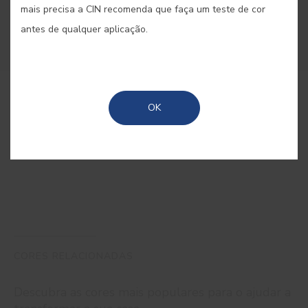
mais precisa a CIN recomenda que faça um teste de cor
antes de qualquer aplicação.
COMPRAR ONLINE
OK
GUARDAR
CORES RELACIONADAS
Descubra as cores mais populares para o ajudar a