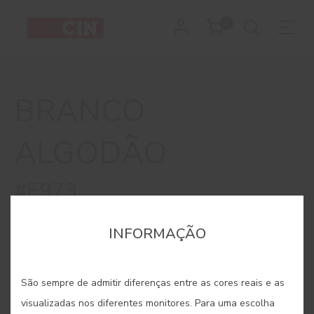
Cor
0
Branco
Algodão
BRANCO
ALGODÃO
#E973
INFORMAÇÃO
São sempre de admitir diferenças entre as cores reais e as
visualizadas nos diferentes monitores. Para uma escolha