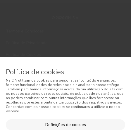
© 2026 CIN, S.A.
Termos e Condições
Política de Privacidade
Política de Cookies
Faqs
Política de cookies
Litígios de Consumo
Na CIN utilizamos cookies para personalizar conteúdo e anúncios,
fornecer funcionalidades de redes sociais e analisar o nosso tráfego.
Livro de Reclamações Online
Também partilhamos informações acerca da tua utilização do site com
os nossos parceiros de redes sociais, de publicidade e de análise, que
as podem combinar com outras informações que lhes forneceste ou
Condições Gerais de Venda Online
recolhidas por estes a partir da tua utilização dos respetivos serviços.
Concordas com os nossos cookies se continuares a utilizar o nosso
website.
Condições Gerais de Venda
Acessibilidade
Definições de cookies