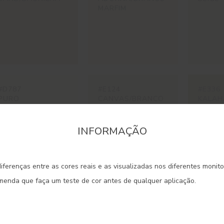
MARFIM
#D787
#E124
#E336
PURO
CANVAS/BRANCO
KALAH
CANVAS
INFORMAÇÃO
onfirme a região que pretende consultar informaçã
iferenças entre as cores reais e as visualizadas nos diferentes monit
Portugal Continental
omenda que faça um teste de cor antes de qualquer aplicação.
#ES19
#ES20
#ES21
ALGODON
SISAL
LIMES
Madeira