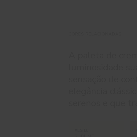
CORES RELACIONADAS
A paleta de cre
luminosidade su
sensação de conf
elegância clássic
serenos e que t
#ES18
SUBLIME