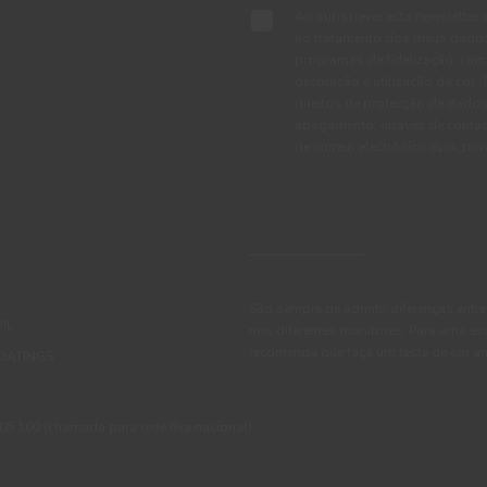
Ao subscrever esta newsletter 
ao tratamento dos meus dados 
programas de fidelização, cam
decoração e utilização da cor
direitos de protecção de dados
apagamento, através de conta
de correio electrónico dpo_pr
São sempre de admitir diferenças entre
IL
nos diferentes monitores. Para uma es
recomenda que faça um teste de cor an
OATINGS
 100 (chamada para rede fixa nacional)