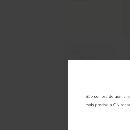
#A722
PRIMAVERA
C
São sempre de admitir d
mais precisa a CIN rec
#E376
SEDA