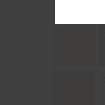
#ES23
NOUGAT
#ES28
CAJU