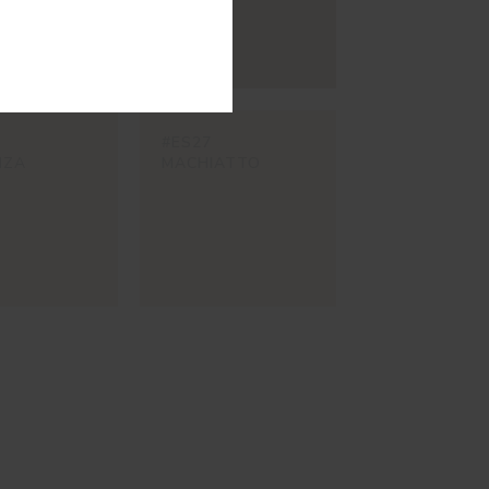
#ES27
NZA
MACHIATTO