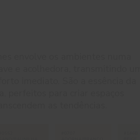
mes envolve os ambientes numa
ave e acolhedora, transmitindo u
orto imediato. São a essência da
a, perfeitos para criar espaços
ranscendem as tendências.
#0552
#0707
#146B
SAND/BAUNILHA
ADORNA/BRANCO
BEIGE