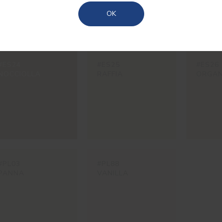
Açores
OK
#ES24
#ES25
#ES26
NOCCIOLLA
RAFFIA
ORGA
#PL03
#PL88
PANNA
VANILLA