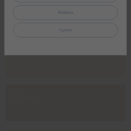
#ES22
JUTA
Madeira
Açores
#ES23
NOUGAT
#ES24
NOCCIOLLA