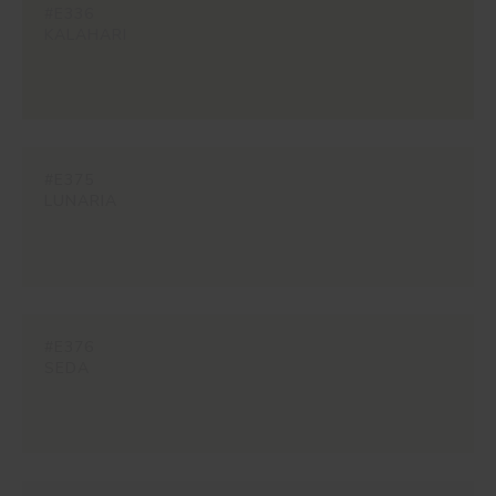
#E336
KALAHARI
#E375
LUNARIA
#E376
SEDA