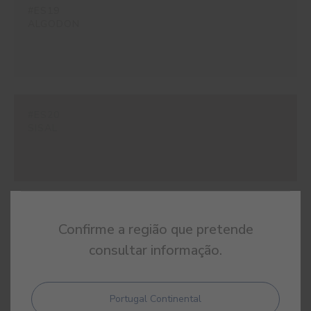
#ES19
ALGODON
#ES20
SISAL
#ES21
Confirme a região que pretende
LIMESTONE
consultar informação.
Portugal Continental