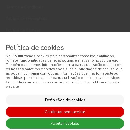
Termos e Condições
Política de Privacidade
Política de Cookies
Faqs
Política de cookies
Litígios de Consumo
Na CIN utilizamos cookies para personalizar conteúdo e anúncios,
fornecer funcionalidades de redes sociais e analisar o nosso tráfego.
Livro de Reclamações Online
Também partilhamos informações acerca da tua utilização do site com
os nossos parceiros de redes sociais, de publicidade e de análise, que
as podem combinar com outras informações que lhes forneceste ou
Condições Gerais de Venda Online
recolhidas por estes a partir da tua utilização dos respetivos serviços.
Concordas com os nossos cookies se continuares a utilizar o nosso
website.
Condições Gerais de Venda
Acessibilidade
Definições de cookies
Continuar sem aceitar
Aceitar cookies