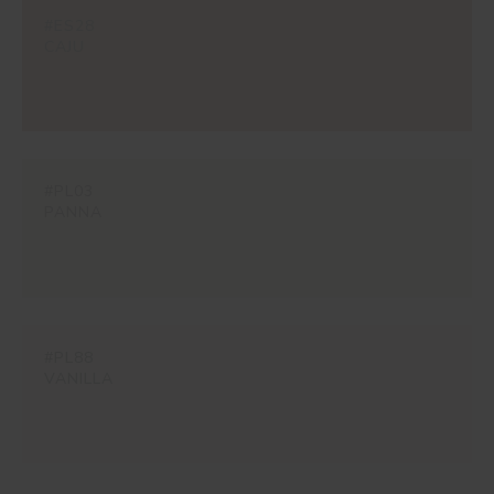
#ES28
CAJU
#PL03
PANNA
#PL88
VANILLA