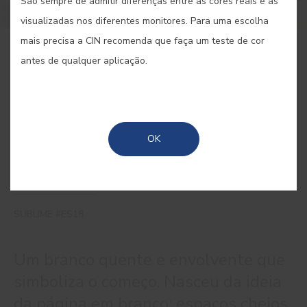
São sempre de admitir diferenças entre as cores reais e as
visualizadas nos diferentes monitores. Para uma escolha
mais precisa a CIN recomenda que faça um teste de cor
COMPRAR ONLINE
antes de qualquer aplicação.
GUARDAR
OK
SUBLIME #ES18
Um branco quente e envolvente que
simboliza o começo. Nasceu da ideia
da página em branco: espaços cheios