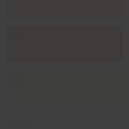
#ES28
CAJU
#PL03
PANNA
#PL88
VANILLA