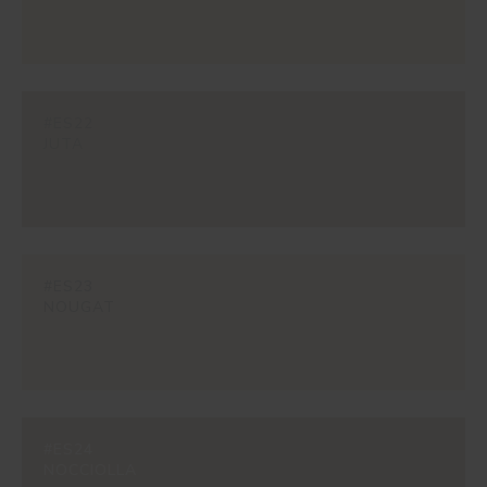
#ES22
JUTA
#ES23
NOUGAT
#ES24
NOCCIOLLA