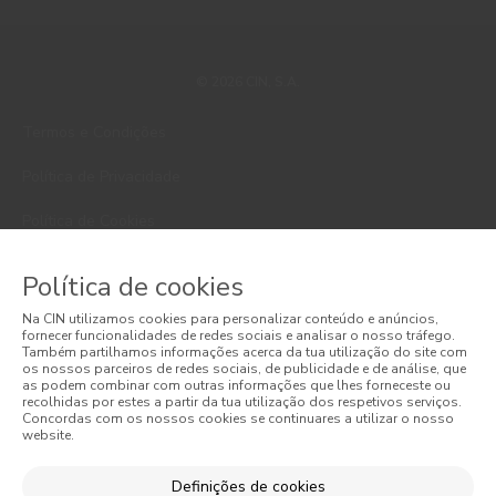
© 2026 CIN, S.A.
Termos e Condições
Política de Privacidade
Política de Cookies
Faqs
Política de cookies
Litígios de Consumo
Na CIN utilizamos cookies para personalizar conteúdo e anúncios,
fornecer funcionalidades de redes sociais e analisar o nosso tráfego.
Também partilhamos informações acerca da tua utilização do site com
Livro de Reclamações Online
os nossos parceiros de redes sociais, de publicidade e de análise, que
as podem combinar com outras informações que lhes forneceste ou
Condições Gerais de Venda Online
recolhidas por estes a partir da tua utilização dos respetivos serviços.
Concordas com os nossos cookies se continuares a utilizar o nosso
website.
Condições Gerais de Venda
Definições de cookies
Acessibilidade