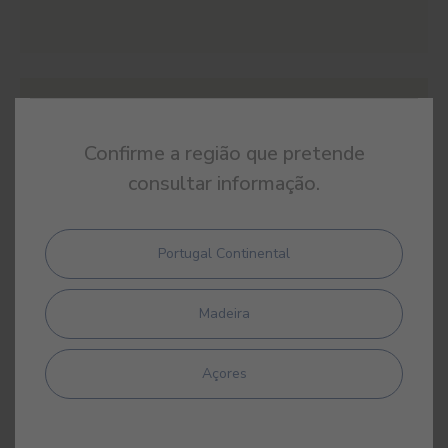
#E336
KALAHARI
Confirme a região que pretende
consultar informação.
Portugal Continental
#E375
LUNARIA
Madeira
Açores
#E376
SEDA