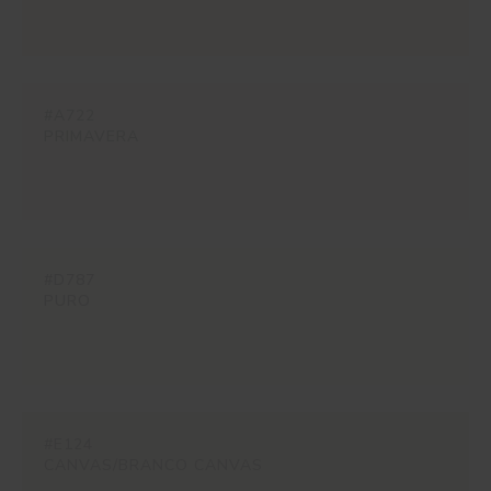
#A722
PRIMAVERA
#D787
PURO
#E124
CANVAS/BRANCO CANVAS