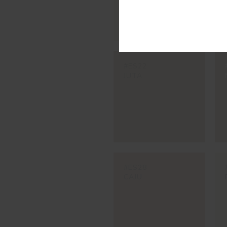
#ES22
JUTA
#ES28
CAJU