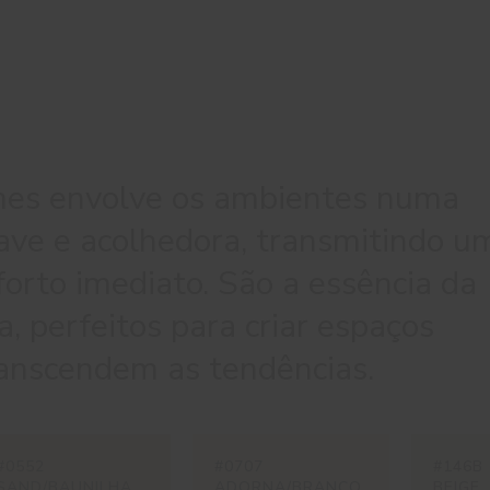
mes envolve os ambientes numa
ave e acolhedora, transmitindo u
orto imediato. São a essência da
a, perfeitos para criar espaços
ranscendem as tendências.
#0552
#0707
#146B
SAND/BAUNILHA
ADORNA/BRANCO
BEIGE