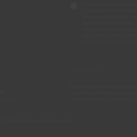
Ao subscrever esta newsletter 
ao tratamento dos meus dados 
programas de fidelização, cam
decoração e utilização da cor
direitos de protecção de dados
apagamento, através de conta
de correio electrónico dpo_pr
São sempre de admitir diferenças entre
IL
nos diferentes monitores. Para uma es
recomenda que faça um teste de cor an
OATINGS
 100 (chamada para rede fixa nacional)