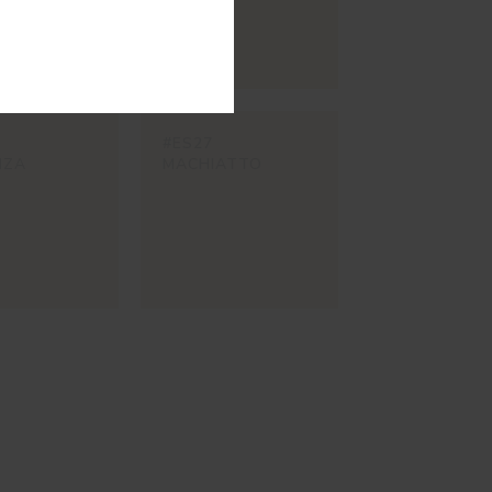
#ES27
NZA
MACHIATTO