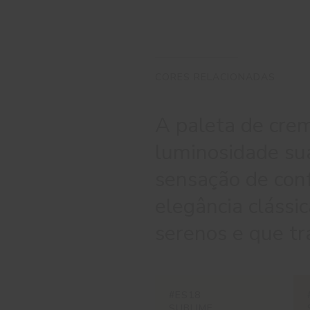
CORES RELACIONADAS
A paleta de cre
luminosidade su
sensação de conf
elegância clássic
serenos e que t
#ES18
SUBLIME