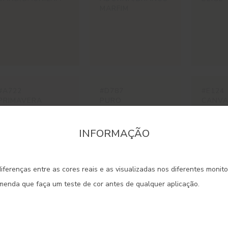
MARFIM
#A722
#D787
#E124
PRIMAVERA
PURO
CANVA
CANV
INFORMAÇÃO
onfirme a região que pretende consultar informaçã
iferenças entre as cores reais e as visualizadas nos diferentes monit
Portugal Continental
omenda que faça um teste de cor antes de qualquer aplicação.
#E376
#ES19
#ES20
SEDA
ALGODON
SISAL
Madeira