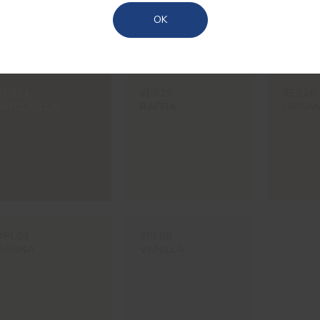
Açores
OK
#ES24
#ES25
#ES26
NOCCIOLLA
RAFFIA
ORGA
#PL03
#PL88
PANNA
VANILLA