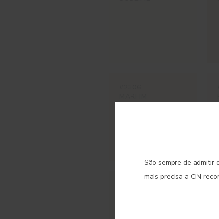
#2306
MARFIM
C
São sempre de admitir d
mais precisa a CIN rec
#E375
LUNARIA