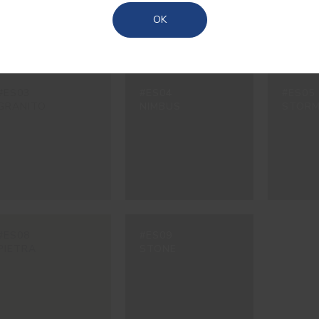
Açores
OK
#ES03
#ES04
#ES05
GRANITO
NIMBUS
STOR
#ES08
#ES09
PIETRA
STONE