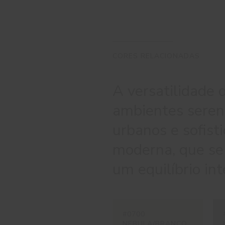
CORES RELACIONADAS
A versatilidade 
ambientes seren
urbanos e sofist
moderna, que se 
um equilíbrio in
#0700
NEBULA/BRANCO