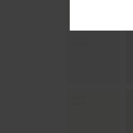
#ES02
SILVER
#ES07
MISTY