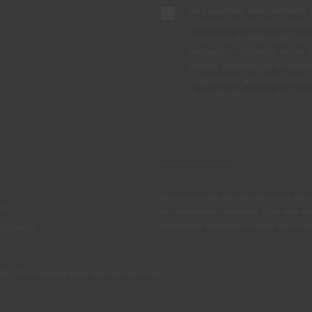
Ao subscrever esta newsletter 
ao tratamento dos meus dados 
programas de fidelização, cam
decoração e utilização da cor
direitos de protecção de dados
apagamento, através de conta
de correio electrónico dpo_pr
São sempre de admitir diferenças entre
IL
nos diferentes monitores. Para uma es
recomenda que faça um teste de cor an
OATINGS
 100 (chamada para rede fixa nacional)