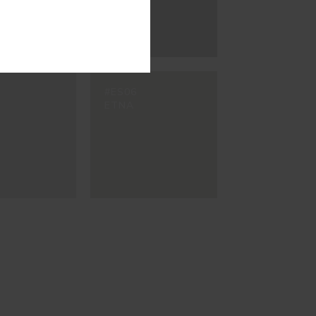
#ES06
M
ETNA