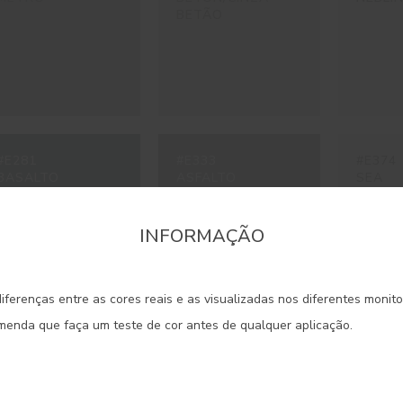
BETÃO
#E281
#E333
#E374
BASALTO
ASFALTO
SEA
INFORMAÇÃO
onfirme a região que pretende consultar informaçã
iferenças entre as cores reais e as visualizadas nos diferentes monit
Portugal Continental
omenda que faça um teste de cor antes de qualquer aplicação.
#E675
#E680
#E715
CARRARA
ALPACA
HYGGE
Madeira