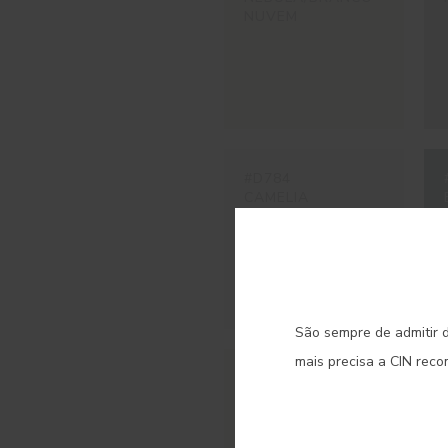
NUVEM
#D784
CAMELIA
C
São sempre de admitir d
mais precisa a CIN rec
#E473
SUSPIRO