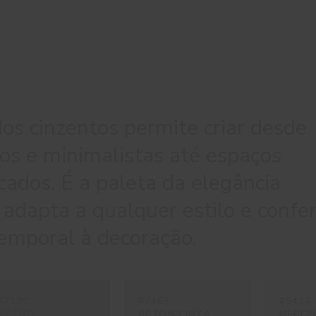
dos cinzentos permite criar desde
os e minimalistas até espaços
icados. É a paleta da elegância
adapta a qualquer estilo e confe
temporal à decoração.
#7190
#7467
#9434
MÉTRO
BETON/CINZA
NEBLI