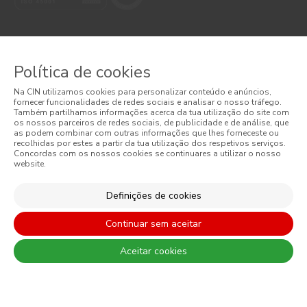
CONTACTO: 229 405 100 (chamada para rede fixa nacional)
Política de cookies
Na CIN utilizamos cookies para personalizar conteúdo e anúncios,
fornecer funcionalidades de redes sociais e analisar o nosso tráfego.
Também partilhamos informações acerca da tua utilização do site com
© 2026 CIN, S.A.
os nossos parceiros de redes sociais, de publicidade e de análise, que
as podem combinar com outras informações que lhes forneceste ou
recolhidas por estes a partir da tua utilização dos respetivos serviços.
Termos e Condições
Concordas com os nossos cookies se continuares a utilizar o nosso
website.
Política de Privacidade
Definições de cookies
Política de Cookies
Continuar sem aceitar
Faqs
Aceitar cookies
Litígios de Consumo
Livro de Reclamações Online