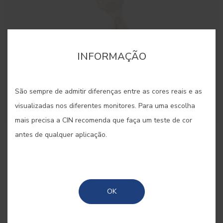
INFORMAÇÃO
São sempre de admitir diferenças entre as cores reais e as
visualizadas nos diferentes monitores. Para uma escolha
mais precisa a CIN recomenda que faça um teste de cor
antes de qualquer aplicação.
Trincha 50mm
Trincha para grandes superfícies
OK