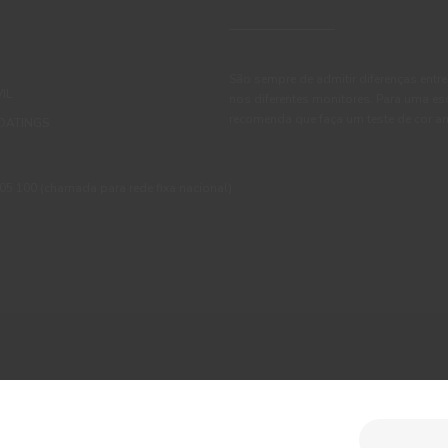
São sempre de admitir diferenças entre
IL
nos diferentes monitores. Para uma es
recomenda que faça um teste de cor an
OATINGS
 100 (chamada para rede fixa nacional)
ções
Política de Privacidade
Política de Cookies
Faqs