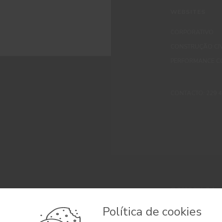
WEBSITES
CORPORATIVO
CONSTRUÇÃO CIV
PERFORMANCE C
CONTACTO: 229 405
© 2026 CIN, S.A.
Termos e Condi
Política de cookies