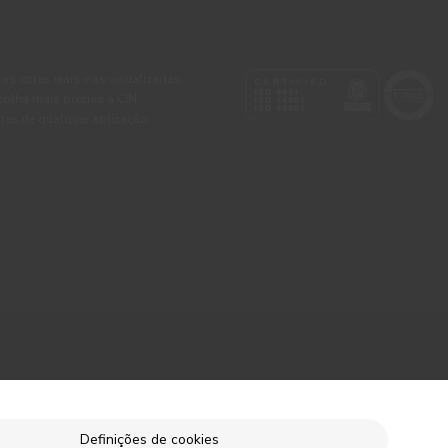
 as cores reais e as visualizadas
colha mais precisa a CIN
tes de qualquer aplicação.
Definições de cookies