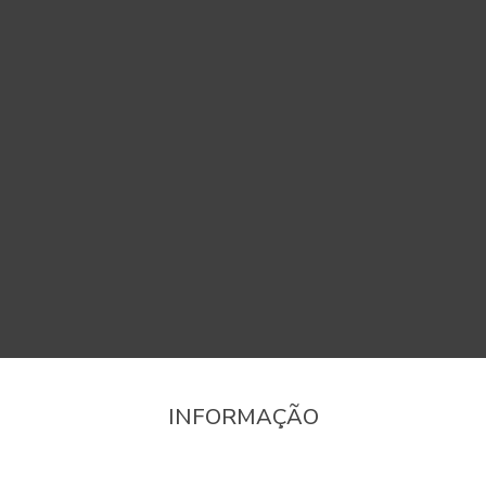
INFORMAÇÃO
onfirme a região que pretende consultar informaçã