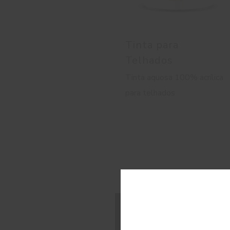
Tinta para
Telhados
Tinta aquosa 100% acrílica
para telhados
C