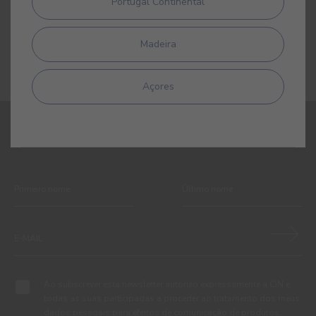
Portugal Continental
Verniz sintético acetinado para interior
Madeira
Açores
REGISTE-SE E RECEBA TODAS AS NOVIDADES DA CIN
Ao subscrever esta newsletter autorizo expressamente a CIN e
todas as suas participadas a proceder ao tratamento dos meus
dados pessoais para efeitos de comunicação de produtos,