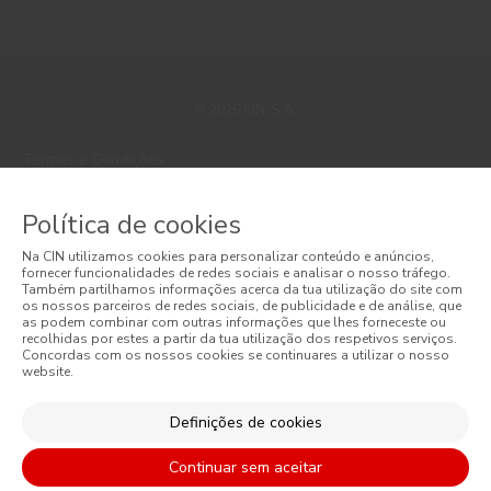
© 2026 CIN, S.A.
Termos e Condições
Política de Privacidade
Política de cookies
Política de Cookies
Na CIN utilizamos cookies para personalizar conteúdo e anúncios,
fornecer funcionalidades de redes sociais e analisar o nosso tráfego.
Faqs
Também partilhamos informações acerca da tua utilização do site com
os nossos parceiros de redes sociais, de publicidade e de análise, que
as podem combinar com outras informações que lhes forneceste ou
Litígios de Consumo
recolhidas por estes a partir da tua utilização dos respetivos serviços.
Concordas com os nossos cookies se continuares a utilizar o nosso
website.
Livro de Reclamações Online
Condições Gerais de Venda Online
Definições de cookies
Condições Gerais de Venda
Continuar sem aceitar