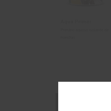
Aqua Primer
Primário aquoso isolante de
manchas
C