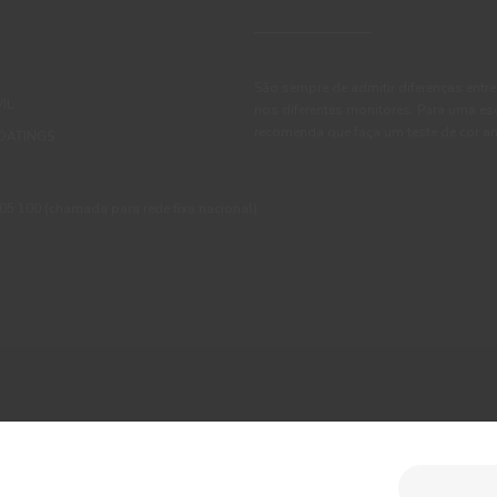
São sempre de admitir diferenças entre
IL
nos diferentes monitores. Para uma es
recomenda que faça um teste de cor an
OATINGS
 100 (chamada para rede fixa nacional)
ções
Política de Privacidade
Política de Cookies
Faqs