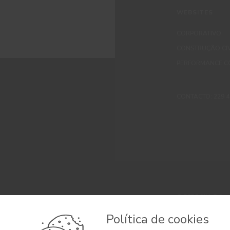
WEBSITES
CORPORATIVO
CONSTRUÇÃO CIV
PERFORMANCE C
CONTACTO: 229 405
© 2026 CIN, S.A.
Termos e Condi
Política de cookies