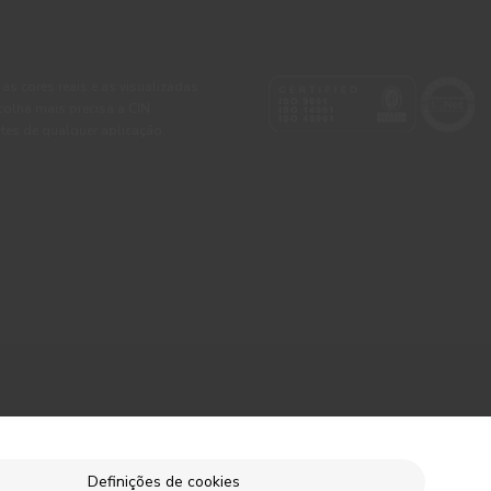
 as cores reais e as visualizadas
colha mais precisa a CIN
tes de qualquer aplicação.
Definições de cookies