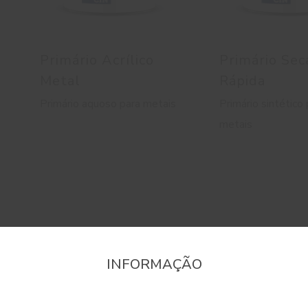
Primário Acrílico
Primário Se
Metal
Rápida
Primário aquoso para metais
Primário sintético
metais
INFORMAÇÃO
onfirme a região que pretende consultar informaçã