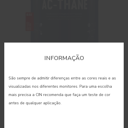
INFORMAÇÃO
AC-Thane Brilhante
São sempre de admitir diferenças entre as cores reais e as
visualizadas nos diferentes monitores. Para uma escolha
Esmalte acrílico brilhante de elevada qualidade
mais precisa a CIN recomenda que faça um teste de cor
enriquecido com poliuretano
antes de qualquer aplicação.