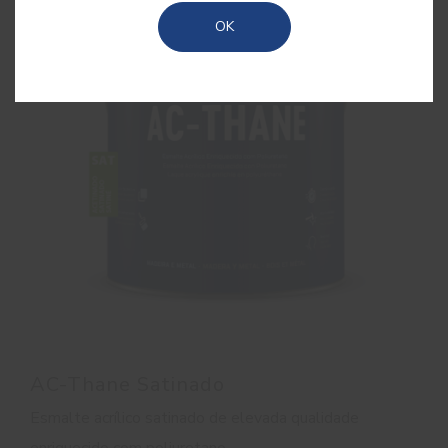
OK
AC-Thane Satinado
Esmalte acrílico satinado de elevada qualidade