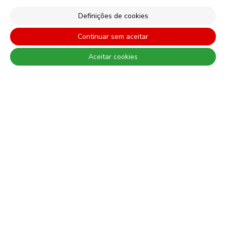
Definições de cookies
Continuar sem aceitar
© 2026 CIN, S.A.
Aceitar cookies
Termos e Condições
Política de Privacidade
Política de Cookies
Faqs
Litígios de Consumo
Livro de Reclamações Online
Condições Gerais de Venda Online
Condições Gerais de Venda