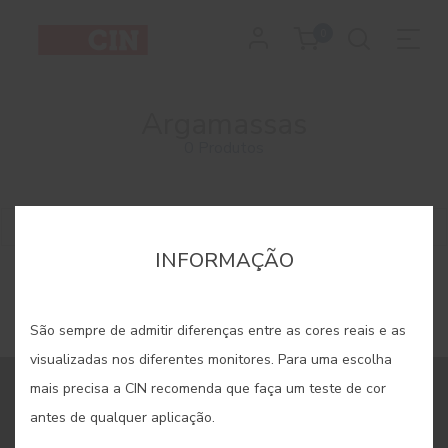
0
Argamassas
0 Produtos
Filtrar
INFORMAÇÃO
São sempre de admitir diferenças entre as cores reais e as
visualizadas nos diferentes monitores. Para uma escolha
mais precisa a CIN recomenda que faça um teste de cor
REGISTE-SE E RECEBA TODAS AS NOVIDADES DA CIN
antes de qualquer aplicação.