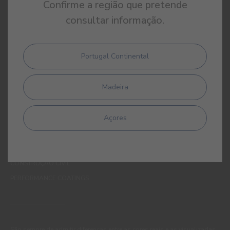
Confirme a região que pretende
QUEM SOMOS
consultar informação.
COR
INSPIRAÇÃO
PRODUTOS
Portugal Continental
LOJAS
APOIO AO CLIENTE
Madeira
CONTACTOS
Açores
WEBSITES
CORPORATIVO
CONSTRUÇÃO CIVIL
PERFORMANCE COATINGS
São sempre de admitir diferenças entre as cores reais e as visualizadas