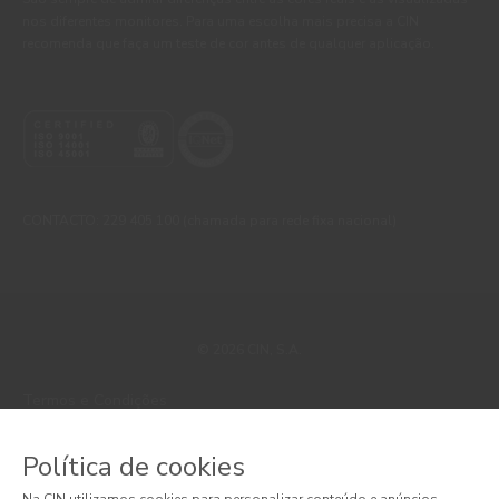
nos diferentes monitores. Para uma escolha mais precisa a CIN
recomenda que faça um teste de cor antes de qualquer aplicação.
CONTACTO: 229 405 100 (chamada para rede fixa nacional)
© 2026 CIN, S.A.
Termos e Condições
Política de Privacidade
Política de cookies
Política de Cookies