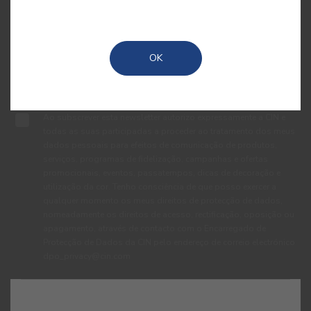
OK
Ao subscrever esta newsletter autorizo expressamente a CIN e
todas as suas participadas a proceder ao tratamento dos meus
dados pessoais para efeitos de comunicação de produtos,
serviços, programas de fidelização, campanhas e ofertas
promocionais, eventos, passatempos, dicas de decoração e
utilização da cor. Tenho consciência de que posso exercer a
qualquer momento os meus direitos de protecção de dados,
nomeadamente os direitos de acesso, rectificação, oposição ou
apagamento, através de contacto com o Encarregado de
Protecção de Dados da CIN pelo endereço de correio electrónico
dpo_privacy@cin.com
MENUS