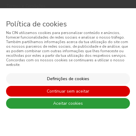
Termos e Condições
Política de Privacidade
Política de cookies
Política de Cookies
Na CIN utilizamos cookies para personalizar conteúdo e anúncios,
fornecer funcionalidades de redes sociais e analisar o nosso tráfego.
Faqs
Também partilhamos informações acerca da tua utilização do site com
os nossos parceiros de redes sociais, de publicidade e de análise, que
as podem combinar com outras informações que lhes forneceste ou
Litígios de Consumo
recolhidas por estes a partir da tua utilização dos respetivos serviços.
Concordas com os nossos cookies se continuares a utilizar o nosso
website.
Livro de Reclamações Online
Condições Gerais de Venda Online
Definições de cookies
Condições Gerais de Venda
Continuar sem aceitar
Acessibilidade
Aceitar cookies