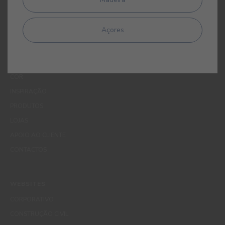
Protecção de Dados da CIN pelo endereço de correio electrónico
dpo_privacy@cin.com
Açores
MENUS
QUEM SOMOS
COR
INSPIRAÇÃO
PRODUTOS
LOJAS
APOIO AO CLIENTE
CONTACTOS
WEBSITES
CORPORATIVO
CONSTRUÇÃO CIVIL