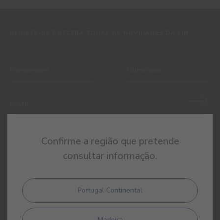
REGISTE-SE E RECEBA TODAS AS NOVIDADES DA CIN
Ao subscrever esta newsletter autorizo expressamente a CIN e
Confirme a região que pretende
todas as suas participadas a proceder ao tratamento dos meus
consultar informação.
dados pessoais para efeitos de comunicação de produtos,
serviços, programas de fidelização, campanhas e ofertas
promocionais, eventos, passatempos, dicas de decoração e
utilização da cor. Tenho consciência de que posso exercer a
Portugal Continental
qualquer momento os meus direitos de protecção de dados,
nomeadamente os direitos de acesso, rectificação, oposição ou
apagamento, através de contacto com o Encarregado de
Madeira