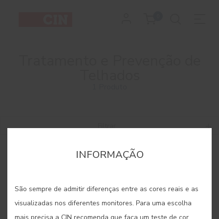
0
Tratamento e Prevenção de
Telhados
1 Produto
Filtrar
INFORMAÇÃO
São sempre de admitir diferenças entre as cores reais e as
visualizadas nos diferentes monitores. Para uma escolha
mais precisa a CIN recomenda que faça um teste de cor