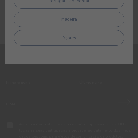
Portugal Continental
Primário/subcapa sintético para madeiras
Madeira
Açores
REGISTE-SE E RECEBA TODAS AS NOVIDADES DA CIN
Ao subscrever esta newsletter autorizo expressamente a CIN e
todas as suas participadas a proceder ao tratamento dos meus
dados pessoais para efeitos de comunicação de produtos,