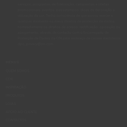
serviços, programas de fidelização, campanhas e ofertas
promocionais, eventos, passatempos, dicas de decoração e
utilização da cor. Tenho consciência de que posso exercer a
qualquer momento os meus direitos de protecção de dados,
nomeadamente os direitos de acesso, rectificação, oposição ou
apagamento, através de contacto com o Encarregado de
Protecção de Dados da CIN pelo endereço de correio electrónico
dpo_privacy@cin.com
MENUS
QUEM SOMOS
COR
INSPIRAÇÃO
PRODUTOS
LOJAS
APOIO AO CLIENTE
CONTACTOS