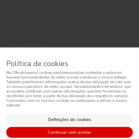
© 2026 CIN, S.A.
Termos e Condições
Política de Privacidade
Política de cookies
Política de Cookies
Na CIN utilizamos cookies para personalizar conteúdo e anúncios,
fornecer funcionalidades de redes sociais e analisar o nosso tráfego.
Faqs
Também partilhamos informações acerca da tua utilização do site com
os nossos parceiros de redes sociais, de publicidade e de análise, que
as podem combinar com outras informações que lhes forneceste ou
Litígios de Consumo
recolhidas por estes a partir da tua utilização dos respetivos serviços.
Concordas com os nossos cookies se continuares a utilizar o nosso
website.
Livro de Reclamações Online
Condições Gerais de Venda Online
Definições de cookies
Condições Gerais de Venda
Continuar sem aceitar