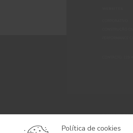
WEBSITES
CORPORATIVO
CONSTRUÇÃO CIV
PERFORMANCE C
CONTACTO: 229 405
© 2026 CIN, S.A.
Termos e Condi
Política de cookies