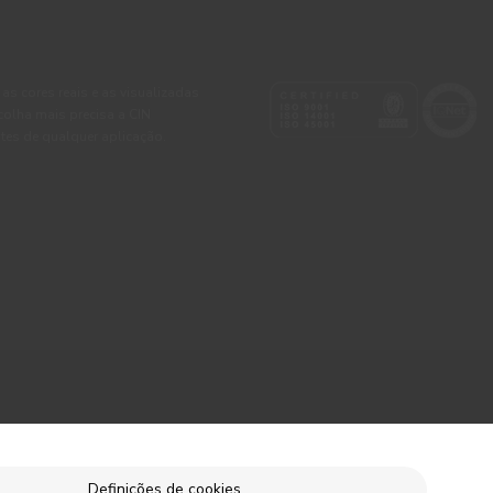
 as cores reais e as visualizadas
colha mais precisa a CIN
tes de qualquer aplicação.
Definições de cookies