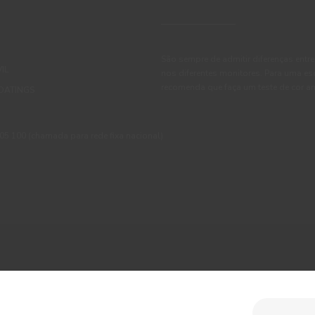
São sempre de admitir diferenças entre
IL
nos diferentes monitores. Para uma es
recomenda que faça um teste de cor an
OATINGS
 100 (chamada para rede fixa nacional)
ções
Política de Privacidade
Política de Cookies
Faqs