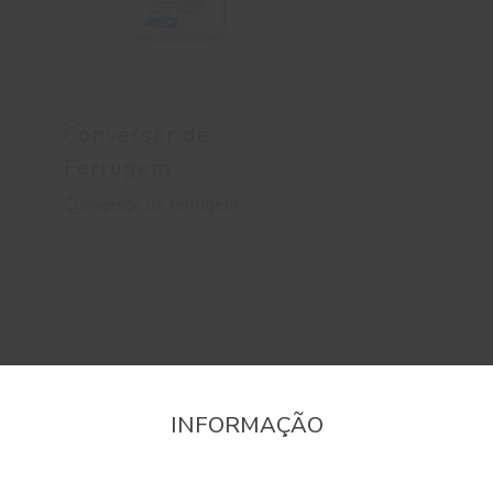
Conversor de
Ferrugem
Conversor de ferrugem
INFORMAÇÃO
onfirme a região que pretende consultar informaçã