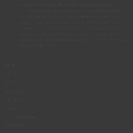
serviços, programas de fidelização, campanhas e ofertas
promocionais, eventos, passatempos, dicas de decoração e
utilização da cor. Tenho consciência de que posso exercer a
qualquer momento os meus direitos de protecção de dados,
nomeadamente os direitos de acesso, rectificação, oposição ou
apagamento, através de contacto com o Encarregado de
Protecção de Dados da CIN pelo endereço de correio electrónico
dpo_privacy@cin.com
MENUS
QUEM SOMOS
COR
INSPIRAÇÃO
PRODUTOS
LOJAS
APOIO AO CLIENTE
CONTACTOS