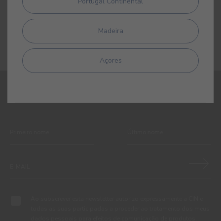
Portugal Continental
Primário sintético para metais
Madeira
Açores
REGISTE-SE E RECEBA TODAS AS NOVIDADES DA CIN
Ao subscrever esta newsletter autorizo expressamente a CIN e
todas as suas participadas a proceder ao tratamento dos meus
dados pessoais para efeitos de comunicação de produtos,