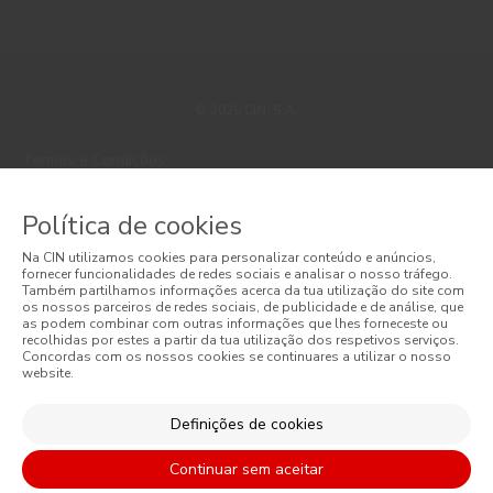
© 2026 CIN, S.A.
Termos e Condições
Política de Privacidade
Política de cookies
Política de Cookies
Na CIN utilizamos cookies para personalizar conteúdo e anúncios,
fornecer funcionalidades de redes sociais e analisar o nosso tráfego.
Faqs
Também partilhamos informações acerca da tua utilização do site com
os nossos parceiros de redes sociais, de publicidade e de análise, que
as podem combinar com outras informações que lhes forneceste ou
Litígios de Consumo
recolhidas por estes a partir da tua utilização dos respetivos serviços.
Concordas com os nossos cookies se continuares a utilizar o nosso
website.
Livro de Reclamações Online
Condições Gerais de Venda Online
Definições de cookies
Condições Gerais de Venda
Continuar sem aceitar