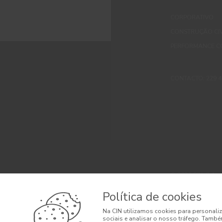
CORPORATIVO
CONSTRUÇÃO CIV
PERFORMANCE C
CONTACTO: 229 405
© 2026 CIN, S.A.
Termos e Condi
Política de cookies
Litígios de Con
Na CIN utilizamos cookies para personaliz
sociais e analisar o nosso tráfego. També