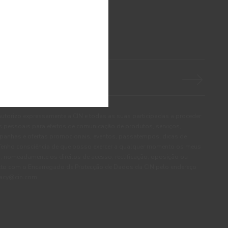
S NOVIDADES DA CIN
autorizo expressamente a CIN e todas as suas participadas a proceder
pessoais para efeitos de comunicação de produtos, serviços,
panhas e ofertas promocionais, eventos, passatempos, dicas de
. Tenho consciência de que posso exercer a qualquer momento os meus
, nomeadamente os direitos de acesso, rectificação, oposição ou
cto com o Encarregado de Protecção de Dados da CIN pelo endereço
ivacy@cin.com