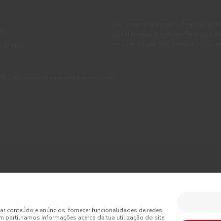
São sempre de admitir diferenças entre
IL
nos diferentes monitores. Para uma es
recomenda que faça um teste de cor an
OATINGS
 100 (chamada para rede fixa nacional)
ções
Política de Privacidade
Política de Cookies
Faqs
sumo
Livro de Reclamações Online
Condições Gerais de Venda Online
ar conteúdo e anúncios, fornecer funcionalidades de redes
m partilhamos informações acerca da tua utilização do site