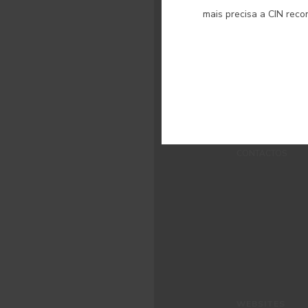
MENUS
mais precisa a CIN rec
QUEM SOMOS
COR
INSPIRAÇÃO
PRODUTOS
LOJAS
APOIO AO CLIEN
CONTACTOS
WEBSITES