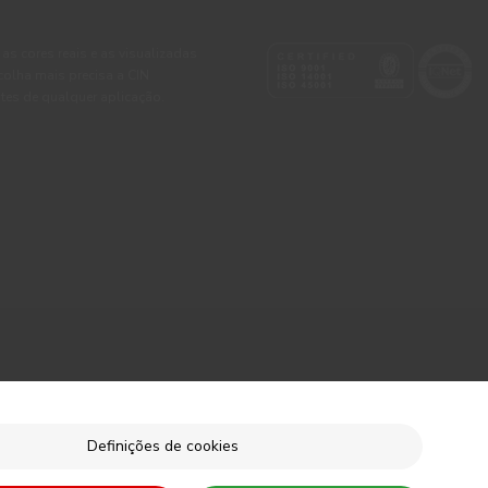
 as cores reais e as visualizadas
colha mais precisa a CIN
tes de qualquer aplicação.
Definições de cookies