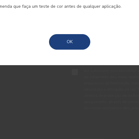
REGISTE-SE E RECEBA TODAS A
omenda que faça um teste de cor antes de qualquer aplicação.
Madeira
Açores
OK
TE
Ao subscrever esta newsletter 
ao tratamento dos meus dados 
programas de fidelização, cam
decoração e utilização da cor
direitos de protecção de dados
apagamento, através de conta
de correio electrónico dpo_pr