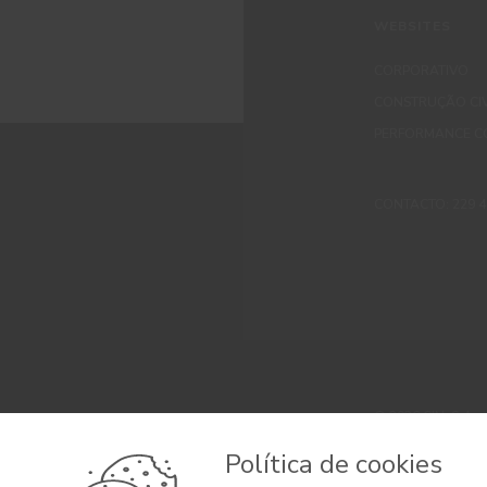
WEBSITES
CORPORATIVO
CONSTRUÇÃO CIV
PERFORMANCE C
CONTACTO: 229 405
© 2026 CIN, S.A.
Termos e Condi
Política de cookies