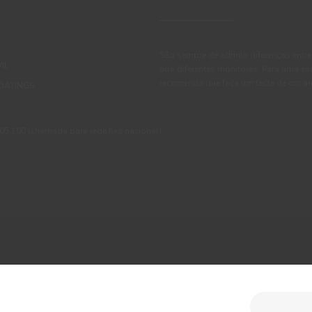
São sempre de admitir diferenças entre
IL
nos diferentes monitores. Para uma es
recomenda que faça um teste de cor an
OATINGS
 100 (chamada para rede fixa nacional)
ções
Política de Privacidade
Política de Cookies
Faqs