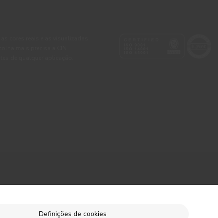
 as cores reais e as visualizadas
colha mais precisa a CIN
tes de qualquer aplicação.
Definições de cookies