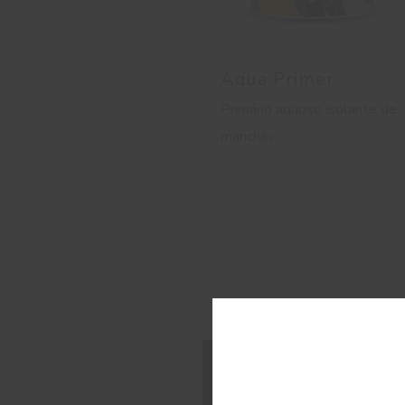
Aqua Primer
Primário aquoso isolante de
manchas
C