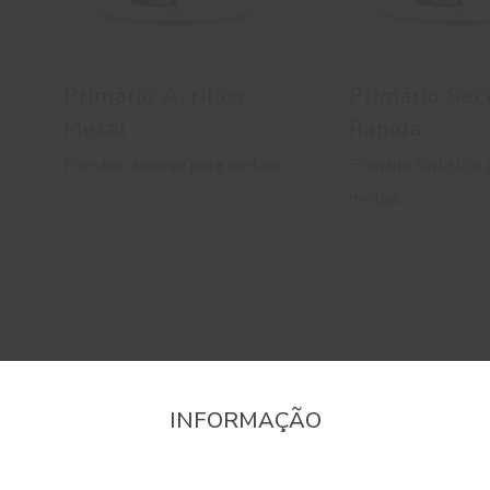
Primário Acrílico
Primário Se
Metal
Rápida
Primário aquoso para metais
Primário sintético
metais
INFORMAÇÃO
onfirme a região que pretende consultar informaçã