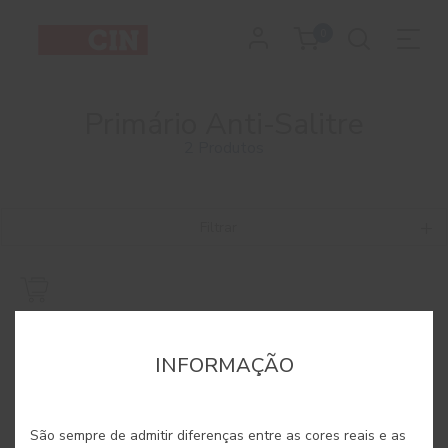
0
Primário Anti-Salitre
2 Produtos
Filtrar
INFORMAÇÃO
São sempre de admitir diferenças entre as cores reais e as