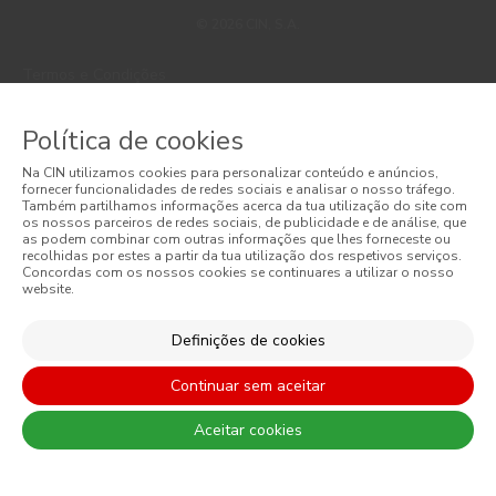
© 2026 CIN, S.A.
Termos e Condições
Política de Privacidade
Política de cookies
Política de Cookies
Na CIN utilizamos cookies para personalizar conteúdo e anúncios,
fornecer funcionalidades de redes sociais e analisar o nosso tráfego.
Faqs
Também partilhamos informações acerca da tua utilização do site com
os nossos parceiros de redes sociais, de publicidade e de análise, que
as podem combinar com outras informações que lhes forneceste ou
Litígios de Consumo
recolhidas por estes a partir da tua utilização dos respetivos serviços.
Concordas com os nossos cookies se continuares a utilizar o nosso
website.
Livro de Reclamações Online
Condições Gerais de Venda Online
Definições de cookies
Condições Gerais de Venda
Continuar sem aceitar
Acessibilidade
Aceitar cookies