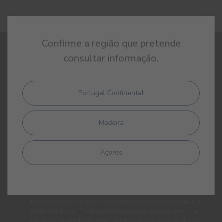
Confirme a região que pretende
consultar informação.
REGISTE-SE E RECEBA TODAS AS NOVIDADES DA CIN
Portugal Continental
Madeira
Açores
Ao subscrever esta newsletter autorizo expressamente a CIN e
todas as suas participadas a proceder ao tratamento dos meus
dados pessoais para efeitos de comunicação de produtos,
serviços, programas de fidelização, campanhas e ofertas
promocionais, eventos, passatempos, dicas de decoração e
utilização da cor. Tenho consciência de que posso exercer a
qualquer momento os meus direitos de protecção de dados,