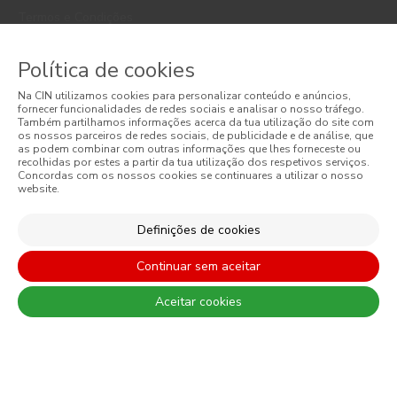
Termos e Condições
Política de Privacidade
Política de cookies
Política de Cookies
Na CIN utilizamos cookies para personalizar conteúdo e anúncios,
fornecer funcionalidades de redes sociais e analisar o nosso tráfego.
Faqs
Também partilhamos informações acerca da tua utilização do site com
os nossos parceiros de redes sociais, de publicidade e de análise, que
as podem combinar com outras informações que lhes forneceste ou
Litígios de Consumo
recolhidas por estes a partir da tua utilização dos respetivos serviços.
Concordas com os nossos cookies se continuares a utilizar o nosso
website.
Livro de Reclamações Online
Condições Gerais de Venda Online
Definições de cookies
Condições Gerais de Venda
Continuar sem aceitar
Acessibilidade
Aceitar cookies