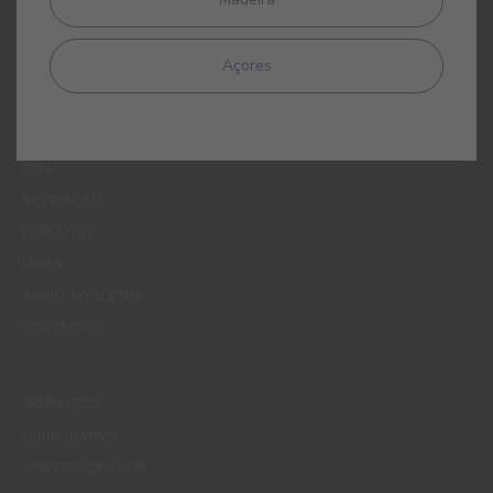
Protecção de Dados da CIN pelo endereço de correio electrónico
dpo_privacy@cin.com
Açores
MENUS
QUEM SOMOS
COR
INSPIRAÇÃO
PRODUTOS
LOJAS
APOIO AO CLIENTE
CONTACTOS
WEBSITES
CORPORATIVO
CONSTRUÇÃO CIVIL