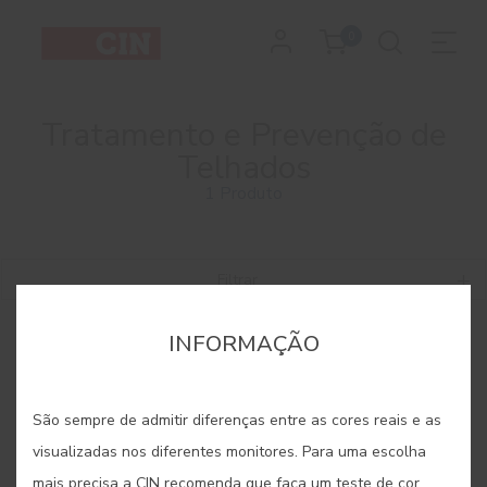
0
Tratamento e Prevenção de
Telhados
1 Produto
Filtrar
INFORMAÇÃO
São sempre de admitir diferenças entre as cores reais e as
visualizadas nos diferentes monitores. Para uma escolha
mais precisa a CIN recomenda que faça um teste de cor