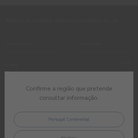
REGISTE-SE E RECEBA TODAS AS NOVIDADES DA CIN
Ao subscrever esta newsletter autorizo expressamente a CIN e
Confirme a região que pretende
todas as suas participadas a proceder ao tratamento dos meus
consultar informação.
dados pessoais para efeitos de comunicação de produtos,
serviços, programas de fidelização, campanhas e ofertas
promocionais, eventos, passatempos, dicas de decoração e
utilização da cor. Tenho consciência de que posso exercer a
Portugal Continental
qualquer momento os meus direitos de protecção de dados,
nomeadamente os direitos de acesso, rectificação, oposição ou
apagamento, através de contacto com o Encarregado de
Madeira