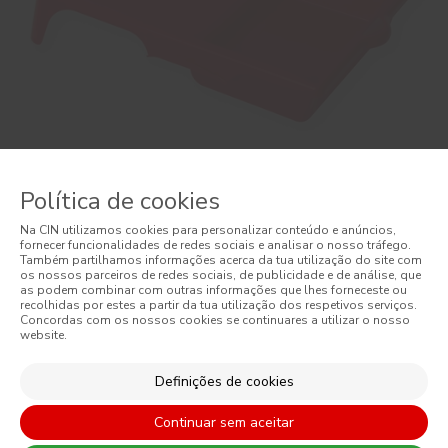
Política de cookies
Na CIN utilizamos cookies para personalizar conteúdo e anúncios,
Tabuleiro Sem Pegas
fornecer funcionalidades de redes sociais e analisar o nosso tráfego.
Também partilhamos informações acerca da tua utilização do site com
Tabuleiro Sem Pegas
os nossos parceiros de redes sociais, de publicidade e de análise, que
as podem combinar com outras informações que lhes forneceste ou
recolhidas por estes a partir da tua utilização dos respetivos serviços.
Concordas com os nossos cookies se continuares a utilizar o nosso
PROMOÇÃO
website.
Definições de cookies
Continuar sem aceitar