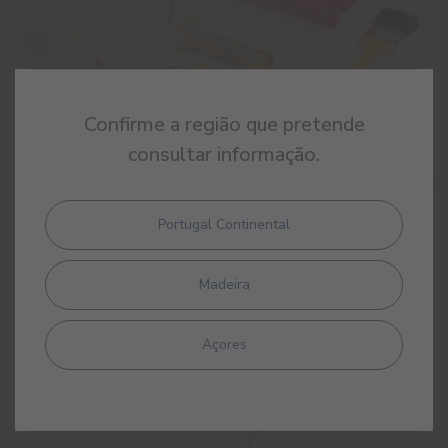
Confirme a região que pretende
consultar informação.
Kit de Pintura de Paredes
Portugal Continental
Kit acessórios para pintura de paredes
Madeira
Açores