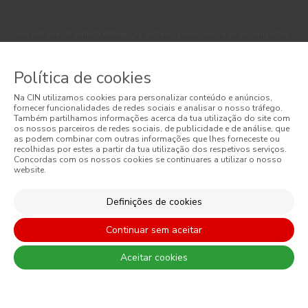
São sempre de admitir diferenças entre as cores reais e as visualizadas
nos diferentes monitores. Para uma escolha mais precisa a CIN
recomenda que faça um teste de cor antes de qualquer aplicação.
Política de cookies
Na CIN utilizamos cookies para personalizar conteúdo e anúncios,
fornecer funcionalidades de redes sociais e analisar o nosso tráfego.
Também partilhamos informações acerca da tua utilização do site com
os nossos parceiros de redes sociais, de publicidade e de análise, que
as podem combinar com outras informações que lhes forneceste ou
recolhidas por estes a partir da tua utilização dos respetivos serviços.
Concordas com os nossos cookies se continuares a utilizar o nosso
website.
CONTACTO: 229 405 100 (chamada para rede fixa nacional)
Definições de cookies
Continuar sem aceitar
© 2026 CIN, S.A.
Aceitar cookies
Termos e Condições