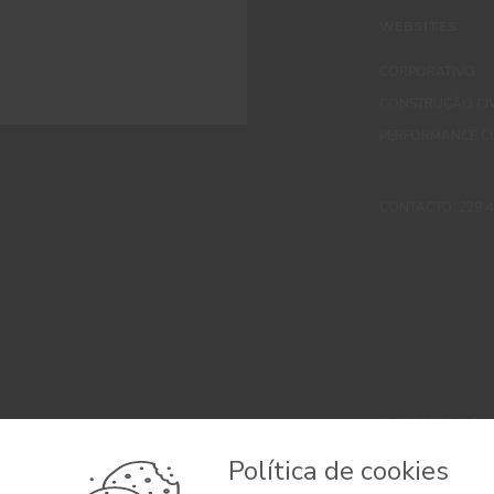
WEBSITES
CORPORATIVO
CONSTRUÇÃO CIV
PERFORMANCE C
CONTACTO: 229 405
© 2026 CIN, S.A.
Termos e Condi
Política de cookies