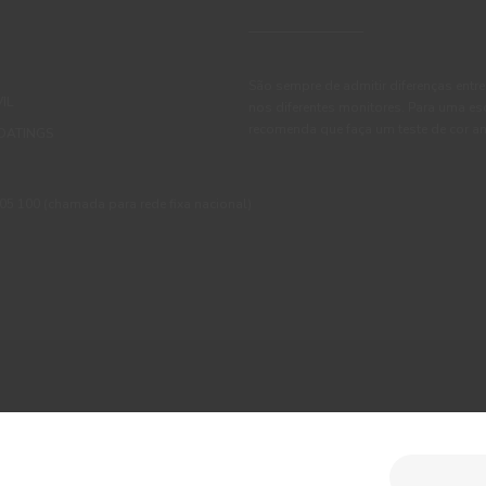
São sempre de admitir diferenças entre
IL
nos diferentes monitores. Para uma es
recomenda que faça um teste de cor an
OATINGS
 100 (chamada para rede fixa nacional)
ções
Política de Privacidade
Política de Cookies
Faqs