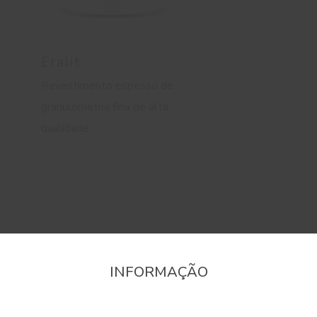
Eralit
Revestimento espesso de
granulometria fina de alta
qualidade
INFORMAÇÃO
onfirme a região que pretende consultar informaçã