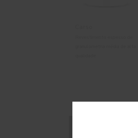
Carso
Revestimento espesso de
granulometria média de alta
qualidade
C