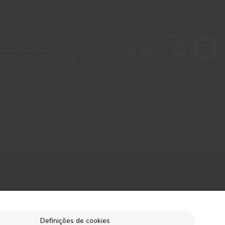
 as cores reais e as visualizadas
colha mais precisa a CIN
tes de qualquer aplicação.
Definições de cookies