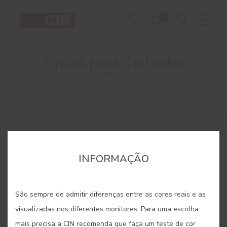
0
Tintas para Telhados
1 Produto
Filtrar
INFORMAÇÃO
São sempre de admitir diferenças entre as cores reais e as
visualizadas nos diferentes monitores. Para uma escolha
mais precisa a CIN recomenda que faça um teste de cor