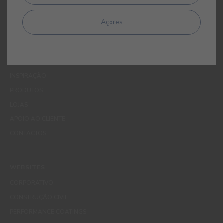
Açores
MENUS
QUEM SOMOS
COR
INSPIRAÇÃO
PRODUTOS
LOJAS
APOIO AO CLIENTE
CONTACTOS
WEBSITES
CORPORATIVO
CONSTRUÇÃO CIVIL
PERFORMANCE COATINGS