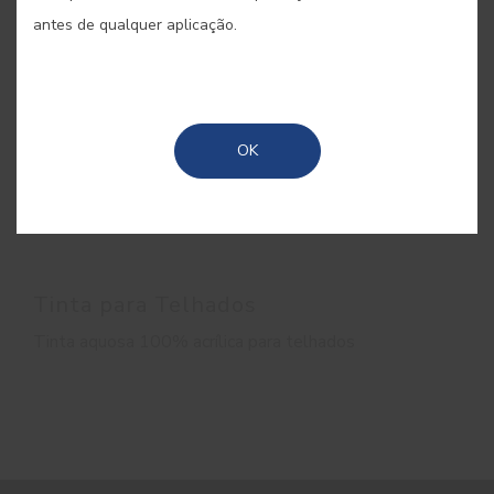
antes de qualquer aplicação.
OK
Tinta para Telhados
Tinta aquosa 100% acrílica para telhados