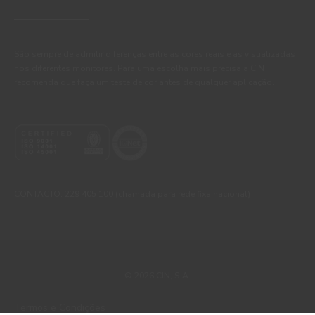
São sempre de admitir diferenças entre as cores reais e as visualizadas
nos diferentes monitores. Para uma escolha mais precisa a CIN
recomenda que faça um teste de cor antes de qualquer aplicação.
CONTACTO: 229 405 100 (chamada para rede fixa nacional)
© 2026 CIN, S.A.
Termos e Condições