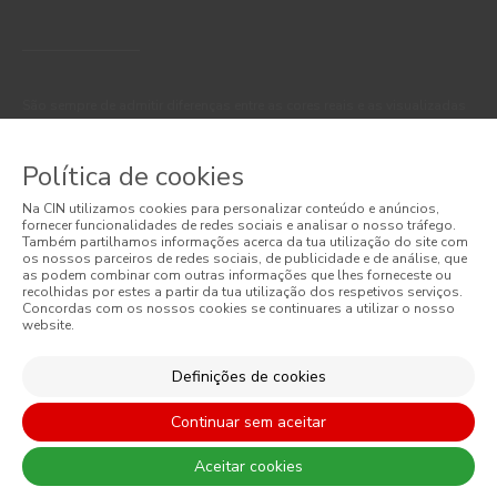
São sempre de admitir diferenças entre as cores reais e as visualizadas
nos diferentes monitores. Para uma escolha mais precisa a CIN
recomenda que faça um teste de cor antes de qualquer aplicação.
Política de cookies
Na CIN utilizamos cookies para personalizar conteúdo e anúncios,
fornecer funcionalidades de redes sociais e analisar o nosso tráfego.
Também partilhamos informações acerca da tua utilização do site com
os nossos parceiros de redes sociais, de publicidade e de análise, que
as podem combinar com outras informações que lhes forneceste ou
recolhidas por estes a partir da tua utilização dos respetivos serviços.
Concordas com os nossos cookies se continuares a utilizar o nosso
website.
CONTACTO: 229 405 100 (chamada para rede fixa nacional)
Definições de cookies
Continuar sem aceitar
© 2026 CIN, S.A.
Aceitar cookies