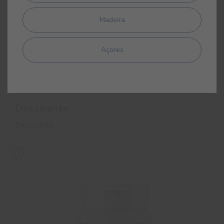
Madeira
Açores
Decapante
Decapante