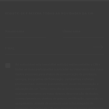
REGISTE-SE E RECEBA TODAS AS NOVIDADES DA CIN
Ao subscrever esta newsletter autorizo expressamente a CIN e
todas as suas participadas a proceder ao tratamento dos meus
dados pessoais para efeitos de comunicação de produtos,
serviços, programas de fidelização, campanhas e ofertas
promocionais, eventos, passatempos, dicas de decoração e
utilização da cor. Tenho consciência de que posso exercer a
qualquer momento os meus direitos de protecção de dados,
nomeadamente os direitos de acesso, rectificação, oposição ou
apagamento, através de contacto com o Encarregado de
Protecção de Dados da CIN pelo endereço de correio electrónico