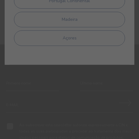
Portugal Continental
Esmalte acrílico brilhante de alta qualidade
Madeira
Açores
REGISTE-SE E RECEBA TODAS AS NOVIDADES DA CIN
Ao subscrever esta newsletter autorizo expressamente a CIN e
todas as suas participadas a proceder ao tratamento dos meus
dados pessoais para efeitos de comunicação de produtos,