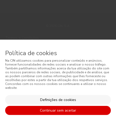
© 2026 CIN, S.A.
Termos e Condições
Política de Privacidade
Política de cookies
Política de Cookies
Na CIN utilizamos cookies para personalizar conteúdo e anúncios,
fornecer funcionalidades de redes sociais e analisar o nosso tráfego.
Faqs
Também partilhamos informações acerca da tua utilização do site com
os nossos parceiros de redes sociais, de publicidade e de análise, que
as podem combinar com outras informações que lhes forneceste ou
Litígios de Consumo
recolhidas por estes a partir da tua utilização dos respetivos serviços.
Concordas com os nossos cookies se continuares a utilizar o nosso
website.
Livro de Reclamações Online
Condições Gerais de Venda Online
Definições de cookies
Condições Gerais de Venda
Continuar sem aceitar