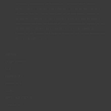
serviços, programas de fidelização, campanhas e ofertas
promocionais, eventos, passatempos, dicas de decoração e
utilização da cor. Tenho consciência de que posso exercer a
qualquer momento os meus direitos de protecção de dados,
nomeadamente os direitos de acesso, rectificação, oposição ou
apagamento, através de contacto com o Encarregado de
Protecção de Dados da CIN pelo endereço de correio electrónico
dpo_privacy@cin.com
MENUS
QUEM SOMOS
COR
INSPIRAÇÃO
PRODUTOS
LOJAS
APOIO AO CLIENTE
CONTACTOS