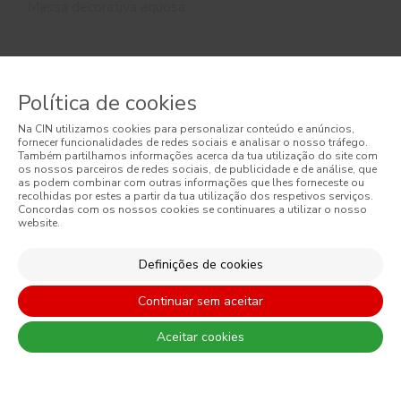
Massa decorativa aquosa
Política de cookies
Na CIN utilizamos cookies para personalizar conteúdo e anúncios,
fornecer funcionalidades de redes sociais e analisar o nosso tráfego.
Também partilhamos informações acerca da tua utilização do site com
REGISTE-SE E RECEBA TODAS AS NOVIDADES DA CIN
os nossos parceiros de redes sociais, de publicidade e de análise, que
as podem combinar com outras informações que lhes forneceste ou
recolhidas por estes a partir da tua utilização dos respetivos serviços.
Concordas com os nossos cookies se continuares a utilizar o nosso
website.
Definições de cookies
Continuar sem aceitar
Aceitar cookies
Ao subscrever esta newsletter autorizo expressamente a CIN e
todas as suas participadas a proceder ao tratamento dos meus
dados pessoais para efeitos de comunicação de produtos,