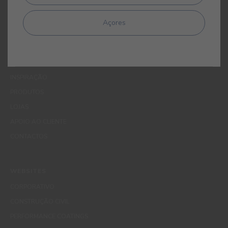
Açores
MENUS
QUEM SOMOS
COR
INSPIRAÇÃO
PRODUTOS
LOJAS
APOIO AO CLIENTE
CONTACTOS
WEBSITES
CORPORATIVO
CONSTRUÇÃO CIVIL
PERFORMANCE COATINGS