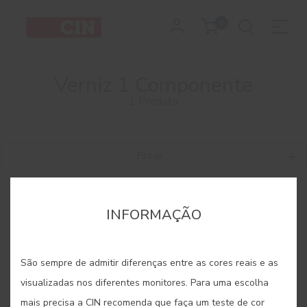
0
Verniz 1 Componente
1 Produto
Filtrar
INFORMAÇÃO
São sempre de admitir diferenças entre as cores reais e as
visualizadas nos diferentes monitores. Para uma escolha
mais precisa a CIN recomenda que faça um teste de cor