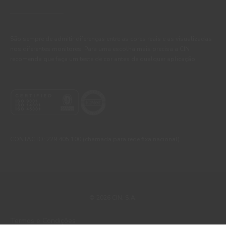
São sempre de admitir diferenças entre as cores reais e as visualizadas
nos diferentes monitores. Para uma escolha mais precisa a CIN
recomenda que faça um teste de cor antes de qualquer aplicação.
CONTACTO: 229 405 100 (chamada para rede fixa nacional)
© 2026 CIN, S.A.
Termos e Condições