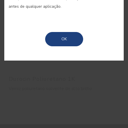
antes de qualquer aplicação.
OK
Durocin Poliuretano 1K
Verniz poliuretano solvente de alto brilho