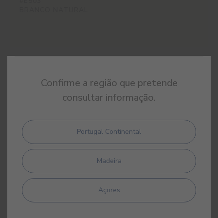
#E503
BRANCO NATURAL
#E504
Confirme a região que pretende
BRANCO PAPIRO
consultar informação.
Portugal Continental
#E505
BRANCO PÉROLA
Madeira
Açores