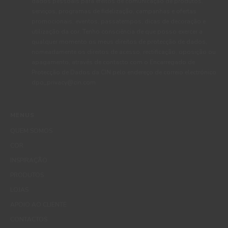
dados pessoais para efeitos de comunicação de produtos,
serviços, programas de fidelização, campanhas e ofertas
promocionais, eventos, passatempos, dicas de decoração e
utilização da cor. Tenho consciência de que posso exercer a
qualquer momento os meus direitos de protecção de dados,
nomeadamente os direitos de acesso, rectificação, oposição ou
apagamento, através de contacto com o Encarregado de
Protecção de Dados da CIN pelo endereço de correio electrónico
dpo_privacy@cin.com
MENUS
QUEM SOMOS
COR
INSPIRAÇÃO
PRODUTOS
LOJAS
APOIO AO CLIENTE
CONTACTOS