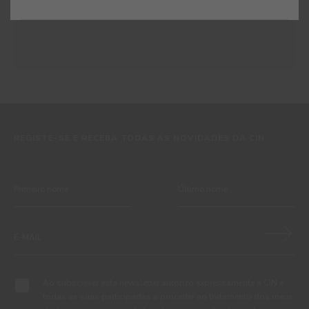
#E506
BRANCO TAJ MAHAL
REGISTE-SE E RECEBA TODAS AS NOVIDADES DA CIN
Ao subscrever esta newsletter autorizo expressamente a CIN e
todas as suas participadas a proceder ao tratamento dos meus