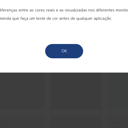
#E079
#E217
#E218
iferenças entre as cores reais e as visualizadas nos diferentes monit
Portugal Continental
TERRA PRETA
CINZA FAIAL
CINZA
omenda que faça um teste de cor antes de qualquer aplicação.
MOÍDA
Madeira
Açores
OK
#E507
#E508
#E509
CINZA SEIXO
CINZA XISTO
CINZA
#E512
#E513
#E514