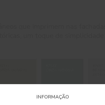
âneos que imprimem nas fachada
óricas, um toque de simplicidade
#0711
#7132
#7467
CINZA GRANITO
CINZA ARDÓSIA
BETON
BETÃO
INFORMAÇÃO
onfirme a região que pretende consultar informaçã