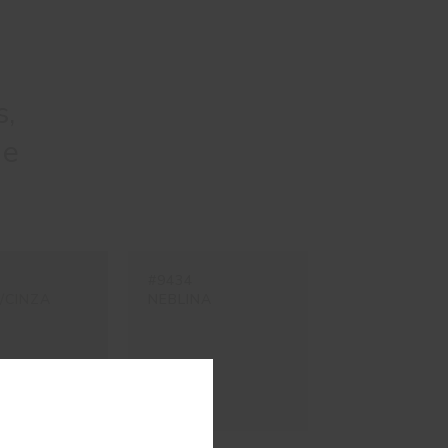
s,
 e
#9434
/CINZA
NEBLINA
o.