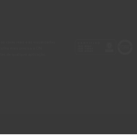
 as cores reais e as visualizadas
colha mais precisa a CIN
tes de qualquer aplicação.