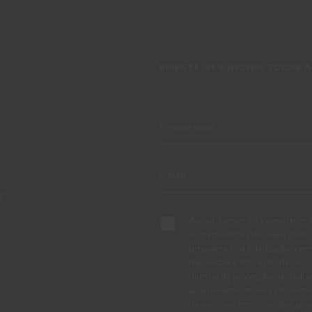
REGISTE-SE E RECEBA TODAS A
TE
Ao subscrever esta newsletter 
ao tratamento dos meus dados 
programas de fidelização, cam
decoração e utilização da cor
direitos de protecção de dados
apagamento, através de conta
de correio electrónico dpo_pr