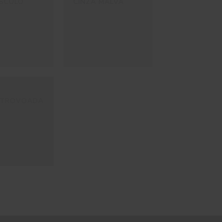
SCULO
CINZA MALVA
 TROVOADA