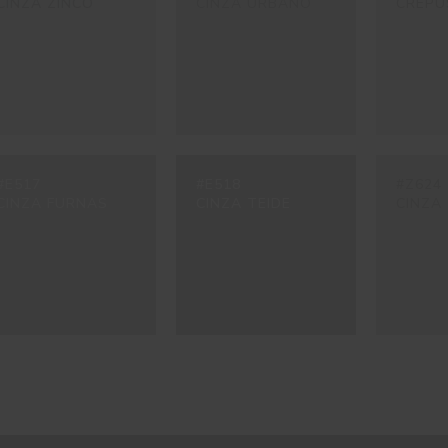
CINZA ZINCO
CINZA URBANO
CREPÚ
#E517
#E518
#Z624
CINZA FURNAS
CINZA TEIDE
CINZA