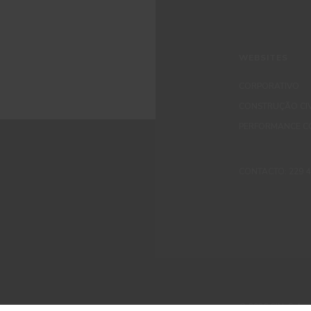
WEBSITES
CORPORATIVO
CONSTRUÇÃO CIV
PERFORMANCE C
CONTACTO: 229 405
© 2026 CIN, S.A.