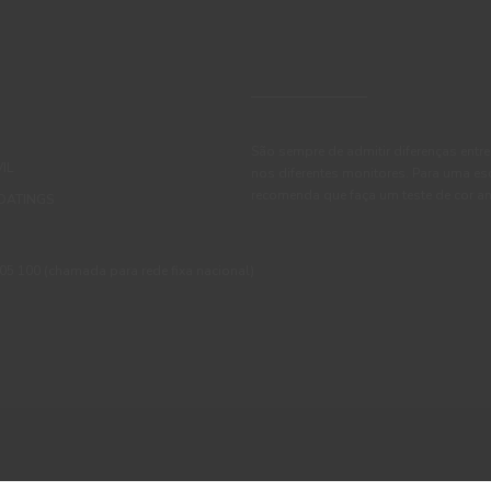
São sempre de admitir diferenças entre
IL
nos diferentes monitores. Para uma es
recomenda que faça um teste de cor an
OATINGS
 100 (chamada para rede fixa nacional)