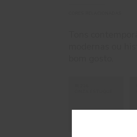
CORES RELACIONADAS
Tons contempor
modernas ou hist
bom gosto.
#E216
CINZA ESTUQUE
C