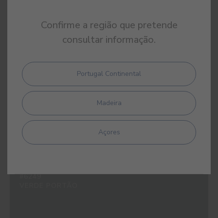
Confirme a região que pretende
#1468
consultar informação.
AMARELO MIMOSA
Portugal Continental
Madeira
#2348
AZUL OXFORD
Açores
#6249
VERDE PORTÃO