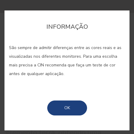
INFORMAÇÃO
COMPRAR ONLINE
São sempre de admitir diferenças entre as cores reais e as
GUARDAR
visualizadas nos diferentes monitores. Para uma escolha
mais precisa a CIN recomenda que faça um teste de cor
antes de qualquer aplicação.
MARRON #116
OK
Aposte neste castanho envolvente e
estreite a sua ligação com o
elemento terra, obtendo uma