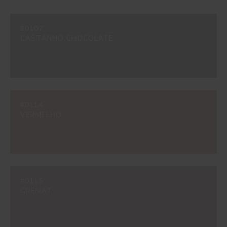
#0107
CASTANHO CHOCOLATE
#0114
VERMELHO
#0115
GRENAT